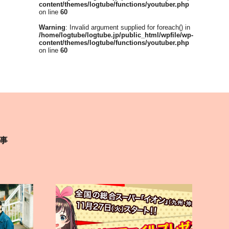
content/themes/logtube/functions/youtuber.php
on line
60
Warning
: Invalid argument supplied for foreach() in
/home/logtube/logtube.jp/public_html/wpfile/wp-
content/themes/logtube/functions/youtuber.php
on line
60
事