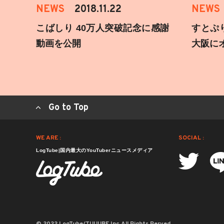
NEWS
2018.11.22
NEWS
こばしり 40万人突破記念に感謝
すとぷ
動画を公開
大阪に
Go to Top
WE ARE :
SOCIAL :
LogTube|国内最大のYouTuberニュースメディア
© 2022 LogTube/TUUUBE,Inc.All Rights Rerved.