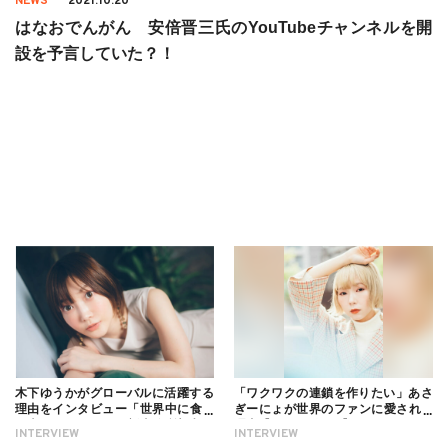
NEWS
2021.10.20
はなおでんがん 安倍晋三氏のYouTubeチャンネルを開
設を予言していた？！
木下ゆうかがグローバルに活躍する
「ワクワクの連鎖を作りたい」あさ
理由をインタビュー「世界中に食べ
ぎーにょが世界のファンに愛される
る幸せを伝えたい」新事務所加入に
理由【インタビュー】
INTERVIEW
INTERVIEW
ついても