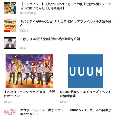
【インタビュー】人気YouTuberにとっての炎上とは?6面ステーシ
ョンに聞いてみた【しもD遅刻】
INTERVIEW
キズナアイがチーズおかきとコラボ!クリアファイル入手方法を紹
介
NEWS
こばしり 40万人突破記念に感謝動画を公開
NEWS
すとぷりファンショップ 東京・大阪
UUUM 新春クリエイターズイベント
にオープン!
の情報解禁
NEWS
NEWS
エゴサ、ベテラン、声がロボット…Ctuberハローキティの自虐が
強烈すぎる!?