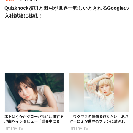
NEWS
2019.11.27
Quizknock須貝と田村が世界一難しいとされるGoogleの
入社試験に挑戦！
木下ゆうかがグローバルに活躍する
「ワクワクの連鎖を作りたい」あさ
理由をインタビュー「世界中に食べ
ぎーにょが世界のファンに愛される
る幸せを伝えたい」新事務所加入に
理由【インタビュー】
INTERVIEW
INTERVIEW
ついても