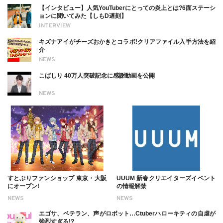
【インタビュー】人気YouTuberにとっての炎上とは?6面ステーシ
ョンに聞いてみた【しもD遅刻】
INTERVIEW
キズナアイがチーズおかきとコラボ!クリアファイル入手方法を紹
介
NEWS
こばしり 40万人突破記念に感謝動画を公開
NEWS
すとぷりファンショップ 東京・大阪
UUUM 新春クリエイターズイベント
にオープン!
の情報解禁
NEWS
NEWS
エゴサ、ベテラン、声がロボット…Ctuberハローキティの自虐が
強烈すぎる!?