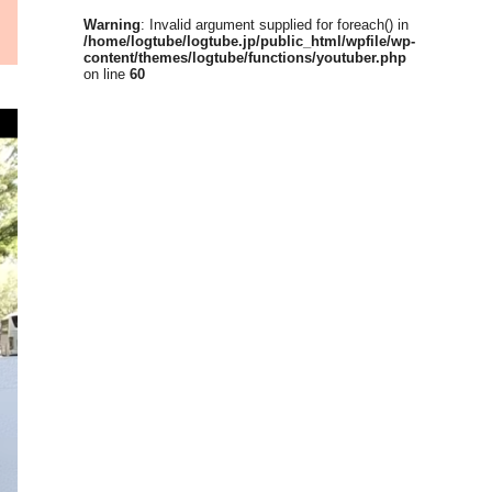
Warning
: Invalid argument supplied for foreach() in
/home/logtube/logtube.jp/public_html/wpfile/wp-
content/themes/logtube/functions/youtuber.php
on line
60