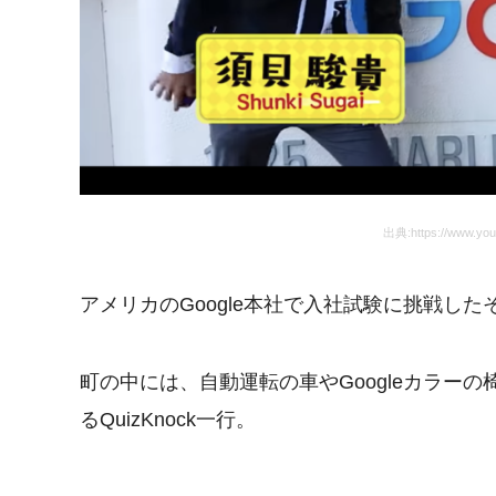
出典:https://www.yo
アメリカのGoogle本社で入社試験に挑戦した
町の中には、自動運転の車やGoogleカラーの
るQuizKnock一行。