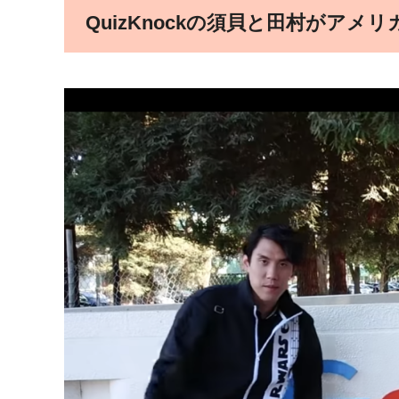
QuizKnockの須貝と田村がアメ