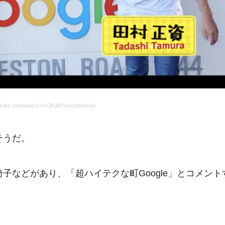
utube.com/watch?v=7KaiPOou1As&t=0s
そうだ。
椅子などがあり、「超ハイテクな町Google」とコメント