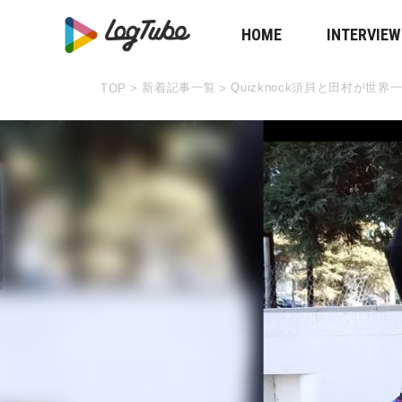
HOME
INTERVIEW
新着記事一覧
Quizknock須貝と田村が世
TOP
>
>