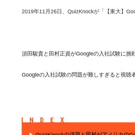
2019年11月26日、QuizKnockが「【東大】
須田駿貴と田村正資がGoogleの入社試験に挑
Googleの入社試験の問題が難しすぎると視
INDEX
QuizKnockの須貝と田村がアメリカの