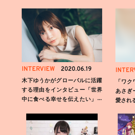
INTERVIEW
2020.06.19
INTER
木下ゆうかがグローバルに活躍
「ワク
する理由をインタビュー「世界
あさぎ
中に食べる幸せを伝えたい」新
愛され
事務所加入についても