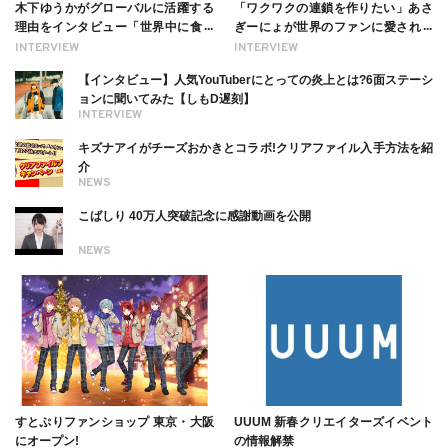
木下ゆうかがグローバルに活躍する
「ワクワクの連鎖を作りたい」あさ
理由をインタビュー「世界中に食べ
ぎーにょが世界のファンに愛される
る幸せを伝えたい」新事務所加入に
理由【インタビュー】
INTERVIEW
INTERVIEW
ついても
【インタビュー】人気YouTuberにとっての炎上とは?6面ステーシ
ョンに聞いてみた【しもD遅刻】
INTERVIEW
キズナアイがチーズおかきとコラボ!クリアファイル入手方法を紹
介
NEWS
こばしり 40万人突破記念に感謝動画を公開
NEWS
すとぷりファンショップ 東京・大阪
UUUM 新春クリエイターズイベント
にオープン!
の情報解禁