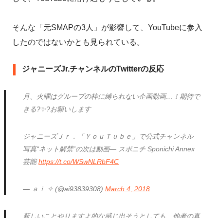
そんな「元SMAPの3人」が影響して、YouTubeに参入
したのではないかとも見られている。
ジャニーズJr.チャンネルのTwitterの反応
月、火曜はグループの枠に縛られない企画動画…！期待で
きる?✨?お願いします
ジャニーズＪｒ．「ＹｏｕＴｕｂｅ」で公式チャンネル
写真“ネット解禁”の次は動画― スポニチ Sponichi Annex
芸能
https://t.co/WSwNLRbF4C
— ａｉ ✧ (@ai93839308)
March 4, 2018
新しいことやりますよ的な感じ出そうとしても、他者の真