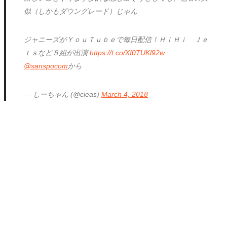
似（しかもダウングレード）じゃん
ジャニーズがＹｏｕＴｕｂｅで毎日配信！ＨｉＨｉ Ｊｅ
ｔｓなど５組が出演
https://t.co/Xf0TUKl92w
@sanspocom
から
— しーちゃん (@cieas)
March 4, 2018