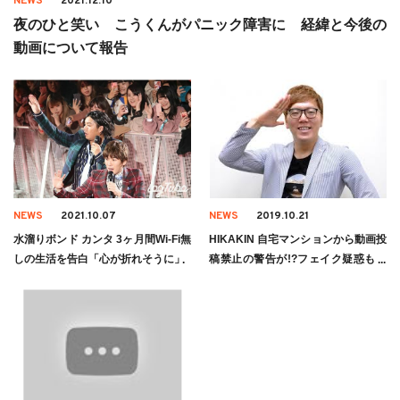
NEWS
2021.12.10
夜のひと笑い こうくんがパニック障害に 経緯と今後の
動画について報告
NEWS
2021.10.07
NEWS
2019.10.21
水溜りボンド カンタ 3ヶ月間Wi-Fi無
HIKAKIN 自宅マンションから動画投
しの生活を告白「心が折れそうに」
稿禁止の警告が!?フェイク疑惑も浮
上