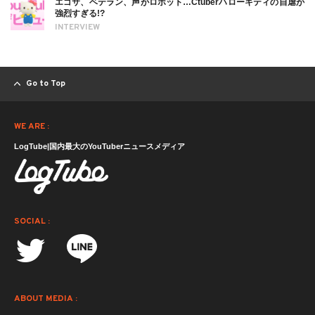
エゴサ、ベテラン、声がロボット…Ctuberハローキティの自虐が
強烈すぎる!?
INTERVIEW
Go to Top
WE ARE :
LogTube|国内最大のYouTuberニュースメディア
SOCIAL :
ABOUT MEDIA :