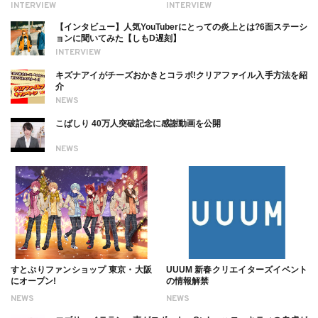
INTERVIEW
INTERVIEW
ついても
【インタビュー】人気YouTuberにとっての炎上とは?6面ステーシ
ョンに聞いてみた【しもD遅刻】
INTERVIEW
キズナアイがチーズおかきとコラボ!クリアファイル入手方法を紹
介
NEWS
こばしり 40万人突破記念に感謝動画を公開
NEWS
すとぷりファンショップ 東京・大阪
UUUM 新春クリエイターズイベント
にオープン!
の情報解禁
NEWS
NEWS