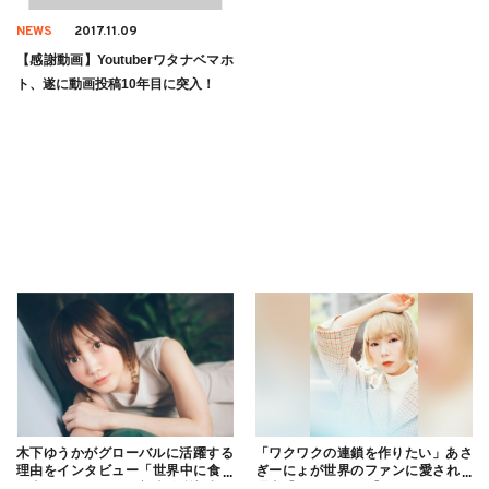
NEWS
2017.11.09
【感謝動画】Youtuberワタナベマホ
ト、遂に動画投稿10年目に突入！
木下ゆうかがグローバルに活躍する
「ワクワクの連鎖を作りたい」あさ
理由をインタビュー「世界中に食べ
ぎーにょが世界のファンに愛される
る幸せを伝えたい」新事務所加入に
理由【インタビュー】