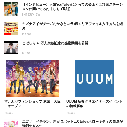
【インタビュー】人気YouTuberにとっての炎上とは?6面ステーシ
ョンに聞いてみた【しもD遅刻】
INTERVIEW
キズナアイがチーズおかきとコラボ!クリアファイル入手方法を紹
介
NEWS
こばしり 40万人突破記念に感謝動画を公開
NEWS
すとぷりファンショップ 東京・大阪
UUUM 新春クリエイターズイベント
にオープン!
の情報解禁
NEWS
NEWS
エゴサ、ベテラン、声がロボット…Ctuberハローキティの自虐が
強烈すぎる!?