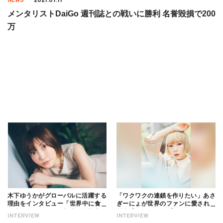
NEWS
2021.07.11
メンタリストDaiGo 週刊誌との戦いに勝利 名誉毀損で200
万
木下ゆうかがグローバルに活躍する
「ワクワクの連鎖を作りたい」あさ
理由をインタビュー「世界中に食べ
ぎーにょが世界のファンに愛される
る幸せを伝えたい」新事務所加入に
理由【インタビュー】
INTERVIEW
INTERVIEW
ついても