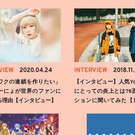
VIEW
2020.04.24
INTERVIEW
2018.11
ワクの連鎖を作りたい」
【インタビュー】人気You
ーにょが世界のファンに
にとっての炎上とは?6
る理由【インタビュー】
ションに聞いてみた【
刻】