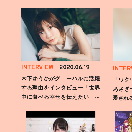
INTERVIEW
2020.06.19
INTER
木下ゆうかがグローバルに活躍
「ワク
する理由をインタビュー「世界
あさぎ
中に食べる幸せを伝えたい」新
愛され
事務所加入についても