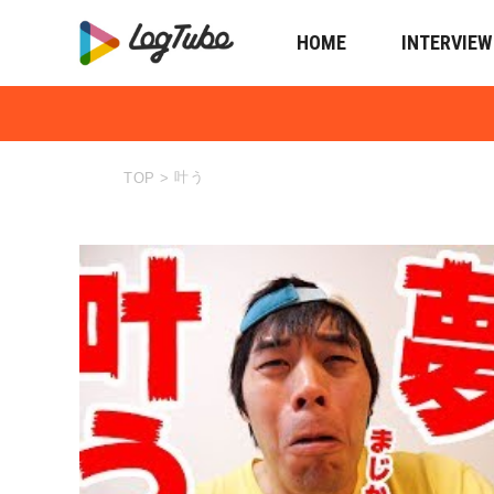
HOME
INTERVIEW
叶う
TOP
>