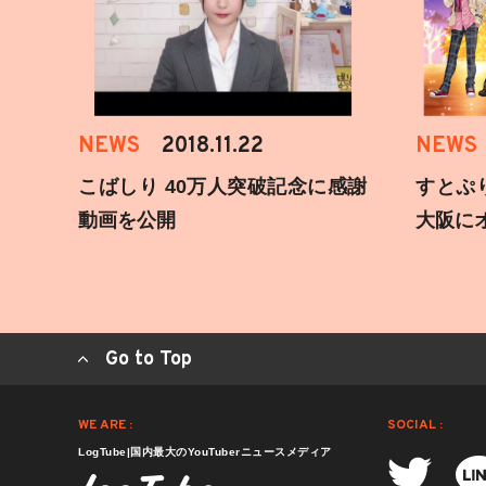
NEWS
2018.11.22
NEWS
こばしり 40万人突破記念に感謝
すとぷ
動画を公開
大阪に
Go to Top
WE ARE :
SOCIAL :
LogTube|国内最大のYouTuberニュースメディア