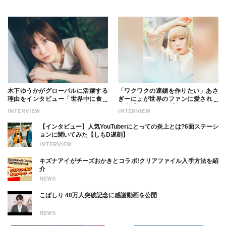
木下ゆうかがグローバルに活躍する
「ワクワクの連鎖を作りたい」あさ
理由をインタビュー「世界中に食べ
ぎーにょが世界のファンに愛される
る幸せを伝えたい」新事務所加入に
理由【インタビュー】
INTERVIEW
INTERVIEW
ついても
【インタビュー】人気YouTuberにとっての炎上とは?6面ステーシ
ョンに聞いてみた【しもD遅刻】
INTERVIEW
キズナアイがチーズおかきとコラボ!クリアファイル入手方法を紹
介
NEWS
こばしり 40万人突破記念に感謝動画を公開
NEWS