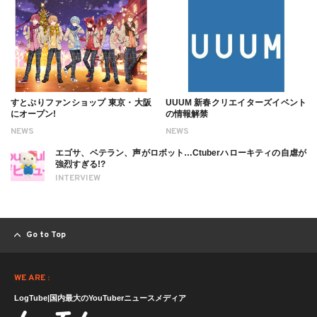
すとぷりファンショップ 東京・大阪
UUUM 新春クリエイターズイベント
にオープン!
の情報解禁
NEWS
NEWS
エゴサ、ベテラン、声がロボット…Ctuberハローキティの自虐が
強烈すぎる!?
INTERVIEW
Go to Top
WE ARE :
LogTube|国内最大のYouTuberニュースメディア