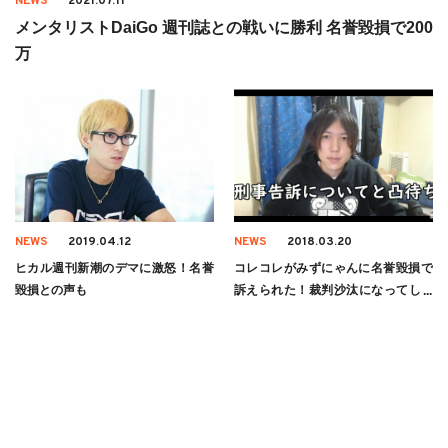
NEWS
2021.07.11
メンタリストDaiGo 週刊誌との戦いに勝利 名誉毀損で200
万
NEWS
2019.04.12
NEWS
2018.03.20
ヒカル週刊新潮のデマに激怒！名誉
コレコレがみずにゃんに名誉毀損で
毀損との声も
訴えられた！裁判沙汰になってしま
うのか！？