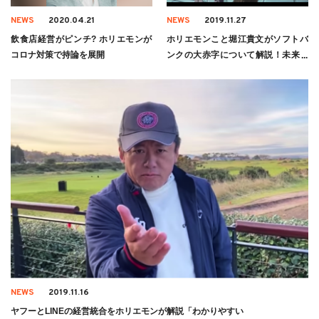
NEWS
2020.04.21
NEWS
2019.11.27
飲食店経営がピンチ? ホリエモンが
ホリエモンこと堀江貴文がソフトバ
コロナ対策で持論を展開
ンクの大赤字について解説！未来を
予想！
NEWS
2019.11.16
ヤフーとLINEの経営統合をホリエモンが解説「わかりやすい