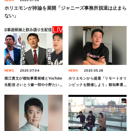
NEWS
2020.07.30
ホリエモンが持論を展開「ジャニーズ事務所脱退は止まら
ない」
NEWS
2020.07.04
NEWS
2020.05.28
堀江貴文が都知事選候補とYouTube
ホリエモンから提案「リモートオリ
生配信 さいとう健一郎や小野たいす
ンピックを開催しよう」都知事選に
け
も出馬か