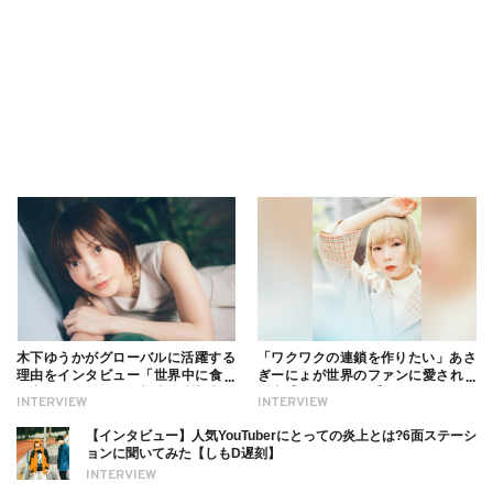
木下ゆうかがグローバルに活躍する
「ワクワクの連鎖を作りたい」あさ
理由をインタビュー「世界中に食べ
ぎーにょが世界のファンに愛される
る幸せを伝えたい」新事務所加入に
理由【インタビュー】
INTERVIEW
INTERVIEW
ついても
【インタビュー】人気YouTuberにとっての炎上とは?6面ステーシ
ョンに聞いてみた【しもD遅刻】
INTERVIEW