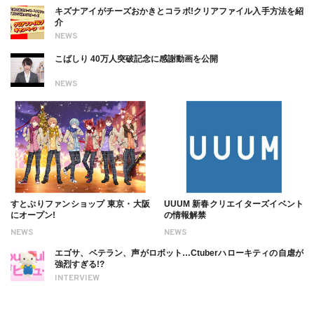
キズナアイがチーズおかきとコラボ!クリアファイル入手方法を紹
介
NEWS
こばしり 40万人突破記念に感謝動画を公開
NEWS
すとぷりファンショップ 東京・大阪
UUUM 新春クリエイターズイベント
にオープン!
の情報解禁
NEWS
NEWS
エゴサ、ベテラン、声がロボット…Ctuberハローキティの自虐が
強烈すぎる!?
INTERVIEW