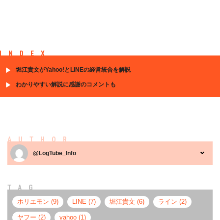
INDEX
堀江貴文がYahoo!とLINEの経営統合を解説
わかりやすい解説に感謝のコメントも
AUTHOR
@LogTube_Info
TAG
ホリエモン (9)
LINE (7)
堀江貴文 (6)
ライン (2)
ヤフー (2)
yahoo (1)