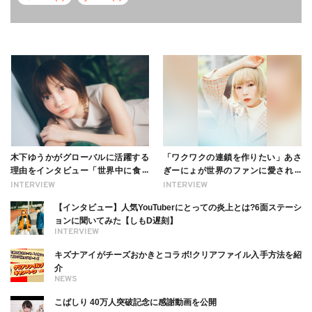
木下ゆうかがグローバルに活躍する
「ワクワクの連鎖を作りたい」あさ
理由をインタビュー「世界中に食べ
ぎーにょが世界のファンに愛される
る幸せを伝えたい」新事務所加入に
理由【インタビュー】
INTERVIEW
INTERVIEW
ついても
【インタビュー】人気YouTuberにとっての炎上とは?6面ステーシ
ョンに聞いてみた【しもD遅刻】
INTERVIEW
キズナアイがチーズおかきとコラボ!クリアファイル入手方法を紹
介
NEWS
こばしり 40万人突破記念に感謝動画を公開