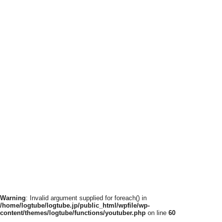
Warning
: Invalid argument supplied for foreach() in
/home/logtube/logtube.jp/public_html/wpfile/wp-
content/themes/logtube/functions/youtuber.php
on line
60