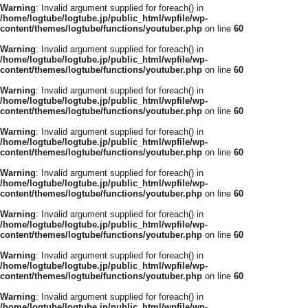
Warning
: Invalid argument supplied for foreach() in
/home/logtube/logtube.jp/public_html/wpfile/wp-
content/themes/logtube/functions/youtuber.php
on line
60
Warning
: Invalid argument supplied for foreach() in
/home/logtube/logtube.jp/public_html/wpfile/wp-
content/themes/logtube/functions/youtuber.php
on line
60
Warning
: Invalid argument supplied for foreach() in
/home/logtube/logtube.jp/public_html/wpfile/wp-
content/themes/logtube/functions/youtuber.php
on line
60
Warning
: Invalid argument supplied for foreach() in
/home/logtube/logtube.jp/public_html/wpfile/wp-
content/themes/logtube/functions/youtuber.php
on line
60
Warning
: Invalid argument supplied for foreach() in
/home/logtube/logtube.jp/public_html/wpfile/wp-
content/themes/logtube/functions/youtuber.php
on line
60
Warning
: Invalid argument supplied for foreach() in
/home/logtube/logtube.jp/public_html/wpfile/wp-
content/themes/logtube/functions/youtuber.php
on line
60
Warning
: Invalid argument supplied for foreach() in
/home/logtube/logtube.jp/public_html/wpfile/wp-
content/themes/logtube/functions/youtuber.php
on line
60
Warning
: Invalid argument supplied for foreach() in
/home/logtube/logtube.jp/public_html/wpfile/wp-