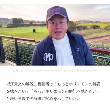
出典:https://www.youtube.com/watch?v=vbjIAicqkpU&feature=youtu.be
堀江貴文の解説に視聴者は
「
もっとホリエモンの解説
を聴きたい」「もっとホリエモンの解説を聴きたい
」
と鋭い角度での解説に関心を示していた。