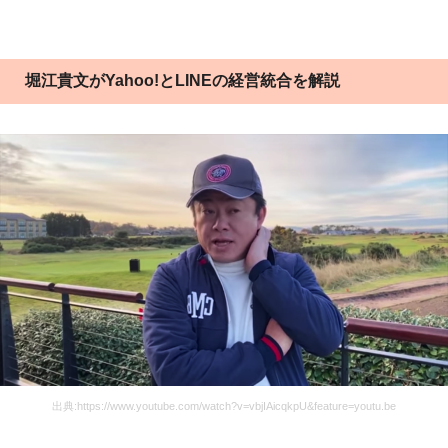
堀江貴文がYahoo!とLINEの経営統合を解説
出典:https://www.youtube.com/watch?v=vbjIAicqkpU&feature=youtu.be