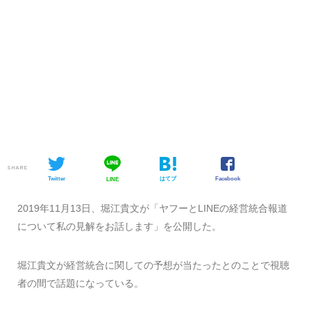
SHARE
Twitter
はてブ
Facebook
LINE
2019
年
11
月
13
日、堀江貴文が「
ヤフーとLINEの経営統合報道
について私の見解をお話します
」を公開した。
堀江貴文が経営統合に関しての予想が当たったとのことで視聴
者の間で話題になっている。