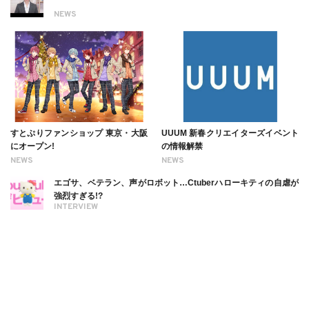
NEWS
すとぷりファンショップ 東京・大阪
UUUM 新春クリエイターズイベント
にオープン!
の情報解禁
NEWS
NEWS
エゴサ、ベテラン、声がロボット…Ctuberハローキティの自虐が
強烈すぎる!?
INTERVIEW