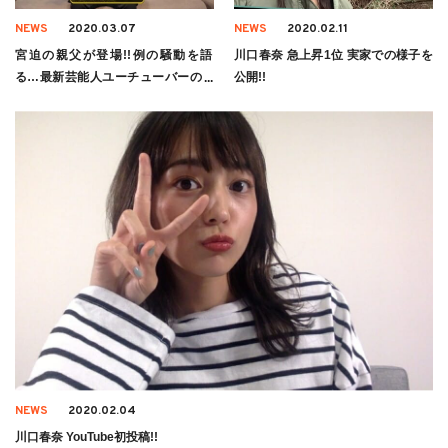
NEWS
2020.03.07
NEWS
2020.02.11
宮迫の親父が登場!!例の騒動を語
川口春奈 急上昇1位 実家での様子を
る…最新芸能人ユーチューバーの動
公開!!
画6選【3月5日】
NEWS
2020.02.04
川口春奈 YouTube初投稿!!