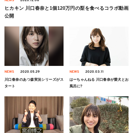
NEWS
2020.12.06
ヒカキン 川口春奈と1個120万円の梨を食べるコラボ動画
公開
NEWS
2020.05.29
NEWS
2020.03.11
川口春奈のあつ森実況シリーズがス
はーちゃんねる 川口春奈が愛犬とお
タート
風呂に?