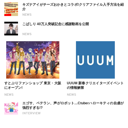
キズナアイがチーズおかきとコラボ!クリアファイル入手方法を紹
介
NEWS
こばしり 40万人突破記念に感謝動画を公開
NEWS
すとぷりファンショップ 東京・大阪
UUUM 新春クリエイターズイベント
にオープン!
の情報解禁
NEWS
NEWS
エゴサ、ベテラン、声がロボット…Ctuberハローキティの自虐が
強烈すぎる!?
INTERVIEW