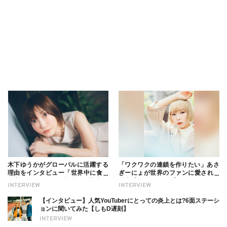
木下ゆうかがグローバルに活躍する
「ワクワクの連鎖を作りたい」あさ
理由をインタビュー「世界中に食べ
ぎーにょが世界のファンに愛される
る幸せを伝えたい」新事務所加入に
理由【インタビュー】
INTERVIEW
INTERVIEW
ついても
【インタビュー】人気YouTuberにとっての炎上とは?6面ステーシ
ョンに聞いてみた【しもD遅刻】
INTERVIEW