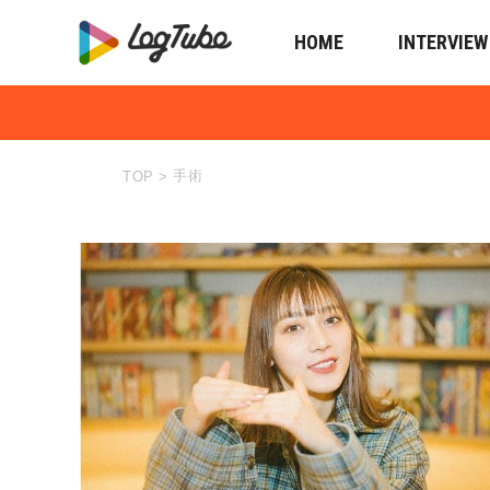
HOME
INTERVIEW
手術
TOP
>