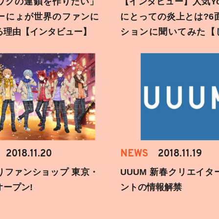
ワクの連鎖を作りたい」
【インタビュー】人気You
ーにょが世界のファンに
にとっての炎上とは?6
る理由【インタビュー】
ションに聞いてみた【
刻】
2018.11.20
NEWS
2018.11.19
りファンショップ 東京・
UUUM 新春クリエイタ
オープン!
ントの情報解禁