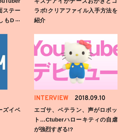
Tuber
キズナアイがチーズおかきとコ
面ステー
ラボ!クリアファイル入手方法を
しもD遅
紹介
INTERVIEW
2018.09.10
ーズイベ
エゴサ、ベテラン、声がロボッ
ト…Ctuberハローキティの自虐
が強烈すぎる!?