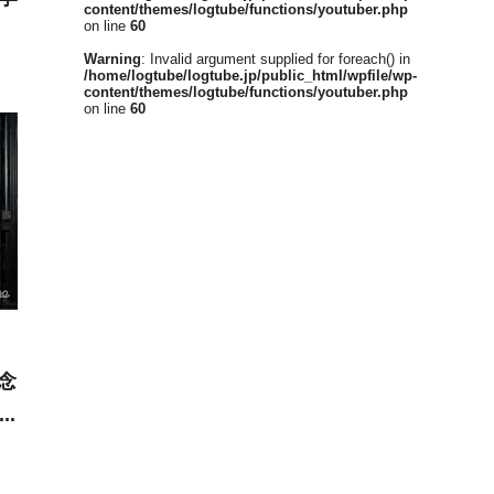
content/themes/logtube/functions/youtuber.php
on line
60
Warning
: Invalid argument supplied for foreach() in
/home/logtube/logtube.jp/public_html/wpfile/wp-
content/themes/logtube/functions/youtuber.php
on line
60
念
レ
を