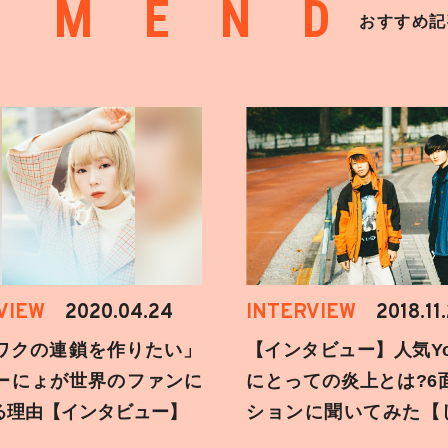
MMEND
おすすめ記
VIEW
2020.04.24
INTERVIEW
2018.11
ワクの連鎖を作りたい」
【インタビュー】人気You
ーにょが世界のファンに
にとっての炎上とは?6
る理由【インタビュー】
ションに聞いてみた【
刻】