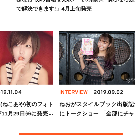
で解決できます!」4月上旬発売
19.11.04
INTERVIEW
2019.09.02
(ねこあや)初のフォト
ねおがスタイルブック出版記
11月29日㈮に発売決
にトークショー 「全部にチャ
とめ
ンジしたい」歌や演技に意欲
示す