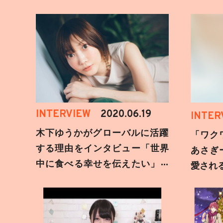
INTERVIEW
2020.06.19
INTER
木下ゆうかがグローバルに活躍
「ワク
する理由をインタビュー「世界
あさぎ
中に食べる幸せを伝えたい」新
愛され
事務所加入についても