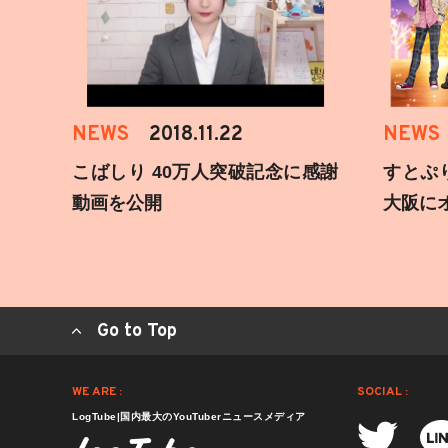
NEWS
2018.11.22
NEWS
こばしり 40万人突破記念に感謝
すとぷ
動画を公開
大阪に
Go to Top
WE ARE :
SOCIAL :
LogTube|国内最大のYouTuberニュースメディア