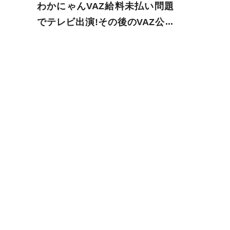
わかにゃんVAZ給料未払い問題
でテレビ出演!その後のVAZ公式
発表にガチギレ!?