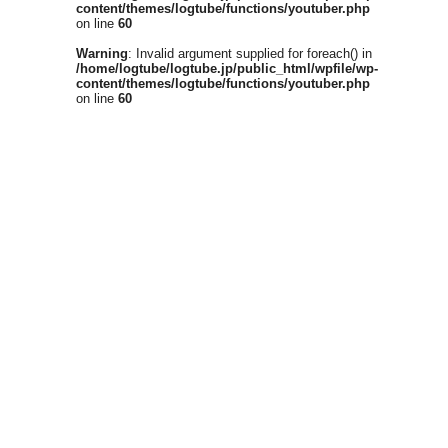
content/themes/logtube/functions/youtuber.php
on line
60
Warning
: Invalid argument supplied for foreach() in
/home/logtube/logtube.jp/public_html/wpfile/wp-
content/themes/logtube/functions/youtuber.php
on line
60