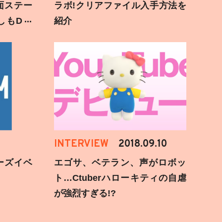
面ステー
ラボ!クリアファイル入手方法を
しもD遅
紹介
INTERVIEW
2018.09.10
ーズイベ
エゴサ、ベテラン、声がロボッ
ト…Ctuberハローキティの自虐
が強烈すぎる!?