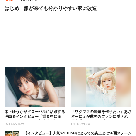
NEWS
2021.12.17
はじめ 誰が来ても分かりやすい家に改造
木下ゆうかがグローバルに活躍する
「ワクワクの連鎖を作りたい」あさ
理由をインタビュー「世界中に食べ
ぎーにょが世界のファンに愛される
る幸せを伝えたい」新事務所加入に
理由【インタビュー】
INTERVIEW
INTERVIEW
ついても
【インタビュー】人気YouTuberにとっての炎上とは?6面ステーシ