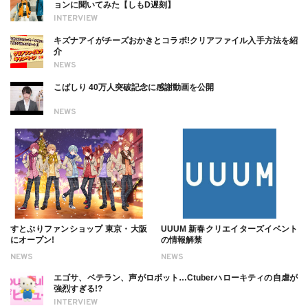
ョンに聞いてみた【しもD遅刻】
INTERVIEW
キズナアイがチーズおかきとコラボ!クリアファイル入手方法を紹
介
NEWS
こばしり 40万人突破記念に感謝動画を公開
NEWS
すとぷりファンショップ 東京・大阪
UUUM 新春クリエイターズイベント
にオープン!
の情報解禁
NEWS
NEWS
エゴサ、ベテラン、声がロボット…Ctuberハローキティの自虐が
強烈すぎる!?
INTERVIEW