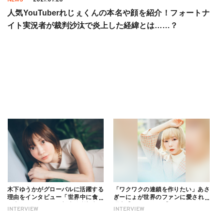
人気YouTuberれじぇくんの本名や顔を紹介！フォートナ
イト実況者が裁判沙汰で炎上した経緯とは……？
木下ゆうかがグローバルに活躍する
「ワクワクの連鎖を作りたい」あさ
理由をインタビュー「世界中に食べ
ぎーにょが世界のファンに愛される
る幸せを伝えたい」新事務所加入に
理由【インタビュー】
INTERVIEW
INTERVIEW
ついても