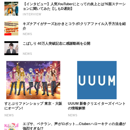
【インタビュー】人気YouTuberにとっての炎上とは?6面ステーシ
ョンに聞いてみた【しもD遅刻】
INTERVIEW
キズナアイがチーズおかきとコラボ!クリアファイル入手方法を紹
介
NEWS
こばしり 40万人突破記念に感謝動画を公開
NEWS
すとぷりファンショップ 東京・大阪
UUUM 新春クリエイターズイベント
にオープン!
の情報解禁
NEWS
NEWS
エゴサ、ベテラン、声がロボット…Ctuberハローキティの自虐が
強烈すぎる!?