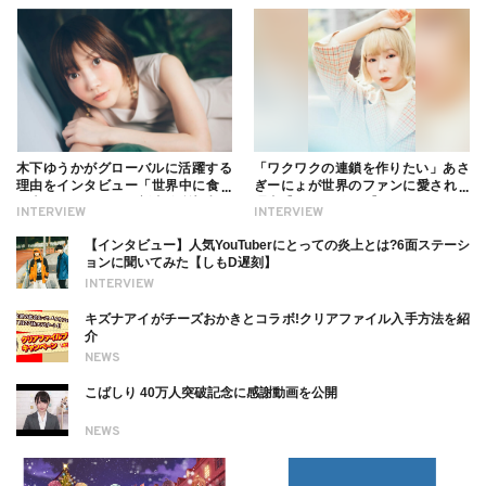
木下ゆうかがグローバルに活躍する
「ワクワクの連鎖を作りたい」あさ
理由をインタビュー「世界中に食べ
ぎーにょが世界のファンに愛される
る幸せを伝えたい」新事務所加入に
理由【インタビュー】
INTERVIEW
INTERVIEW
ついても
【インタビュー】人気YouTuberにとっての炎上とは?6面ステーシ
ョンに聞いてみた【しもD遅刻】
INTERVIEW
キズナアイがチーズおかきとコラボ!クリアファイル入手方法を紹
介
NEWS
こばしり 40万人突破記念に感謝動画を公開
NEWS