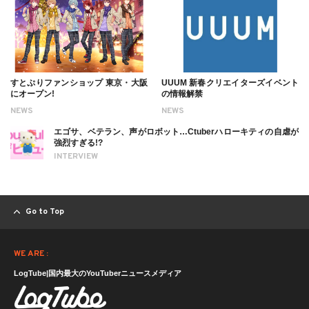
すとぷりファンショップ 東京・大阪
UUUM 新春クリエイターズイベント
にオープン!
の情報解禁
NEWS
NEWS
エゴサ、ベテラン、声がロボット…Ctuberハローキティの自虐が
強烈すぎる!?
INTERVIEW
Go to Top
WE ARE :
LogTube|国内最大のYouTuberニュースメディア