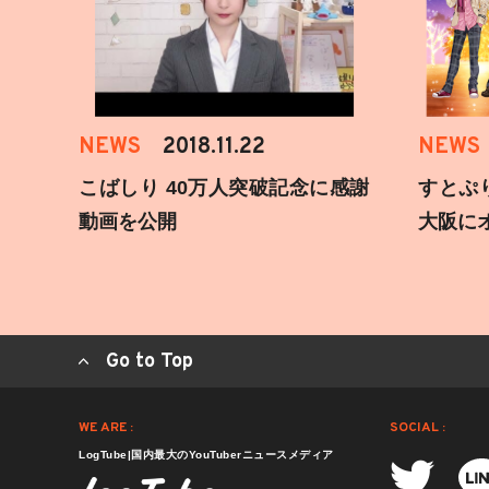
NEWS
2018.11.22
NEWS
こばしり 40万人突破記念に感謝
すとぷ
動画を公開
大阪に
Go to Top
WE ARE :
SOCIAL :
LogTube|国内最大のYouTuberニュースメディア