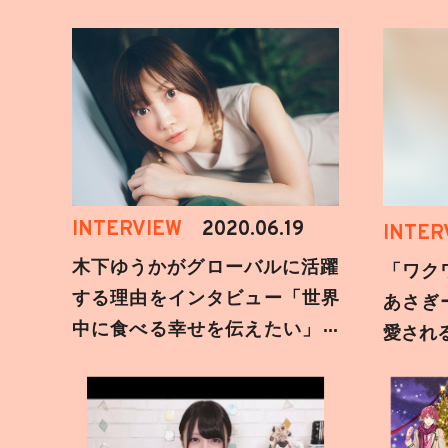
INTERVIEW
2020.06.19
INTER
木下ゆうかがグローバルに活躍
「ワク
する理由をインタビュー「世界
あさぎ
中に食べる幸せを伝えたい」新
愛され
事務所加入についても