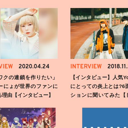
VIEW
2020.04.24
INTERVIEW
2018.11
ワクの連鎖を作りたい」
【インタビュー】人気You
ーにょが世界のファンに
にとっての炎上とは?6
る理由【インタビュー】
ションに聞いてみた【
刻】