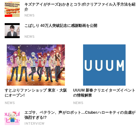
キズナアイがチーズおかきとコラボ!クリアファイル入手方法を紹
介
NEWS
こばしり 40万人突破記念に感謝動画を公開
NEWS
すとぷりファンショップ 東京・大阪
UUUM 新春クリエイターズイベント
にオープン!
の情報解禁
NEWS
NEWS
エゴサ、ベテラン、声がロボット…Ctuberハローキティの自虐が
強烈すぎる!?
INTERVIEW