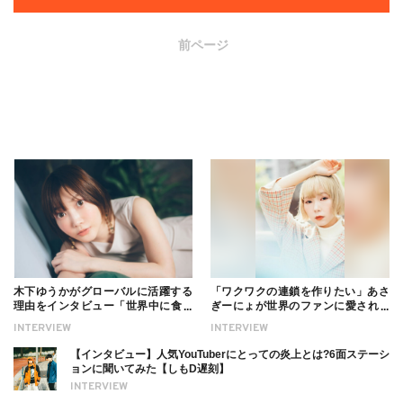
前ページ
木下ゆうかがグローバルに活躍する
「ワクワクの連鎖を作りたい」あさ
理由をインタビュー「世界中に食べ
ぎーにょが世界のファンに愛される
る幸せを伝えたい」新事務所加入に
理由【インタビュー】
INTERVIEW
INTERVIEW
ついても
【インタビュー】人気YouTuberにとっての炎上とは?6面ステーシ
ョンに聞いてみた【しもD遅刻】
INTERVIEW