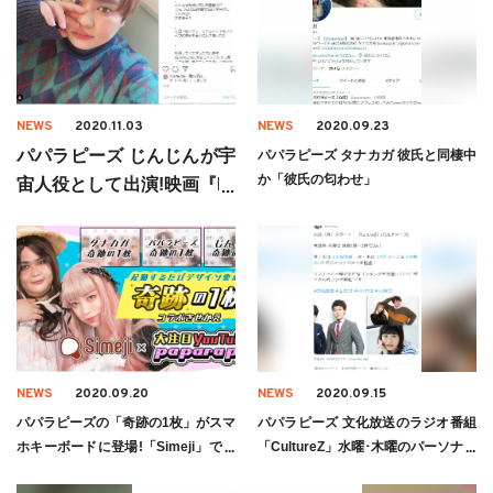
NEWS
2020.11.03
NEWS
2020.09.23
パパラピーズ じんじんが宇
パパラピーズ タナカガ 彼氏と同棲中
か「彼氏の匂わせ」
宙人役として出演!映画『MI
SSION IN B.A.C. THE MOV
IE ～幻想と現実の an inter
val～』
NEWS
2020.09.20
NEWS
2020.09.15
パパラピーズの「奇跡の1枚」がスマ
パパラピーズ 文化放送のラジオ番組
ホキーボードに登場!「Simeji」で配
「CultureZ」水曜･木曜のパーソナリ
布中
ティに