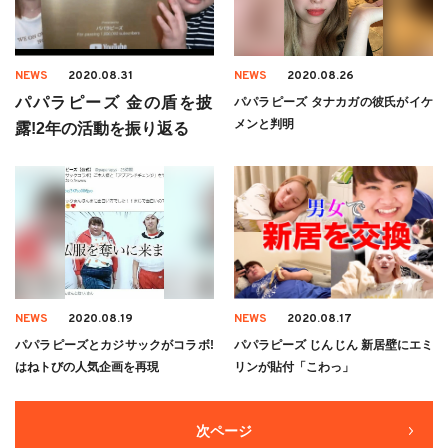
NEWS
2020.08.31
NEWS
2020.08.26
パパラピーズ 金の盾を披
パパラピーズ タナカガの彼氏がイケ
メンと判明
露!2年の活動を振り返る
NEWS
2020.08.19
NEWS
2020.08.17
パパラピーズとカジサックがコラボ!
パパラピーズ じんじん 新居壁にエミ
はねトびの人気企画を再現
リンが貼付「こわっ」
次ページ