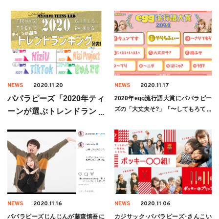
NEWS
2020.11.20
NEWS
2020.11.17
パパラピーズ「2020年ティ
2020年egg流行語大賞にパパラピー
ズの「大丈夫そ?」「〜してもろて」
ーンが選ぶトレンドランキ
がランクイン
ング」にコトバ部門･ヒト
部門でランクイン!
NEWS
2020.11.16
NEWS
2020.11.06
パパラピーズじんじんが藤森慎吾に
カジサック･パパラピーズ･さんこい