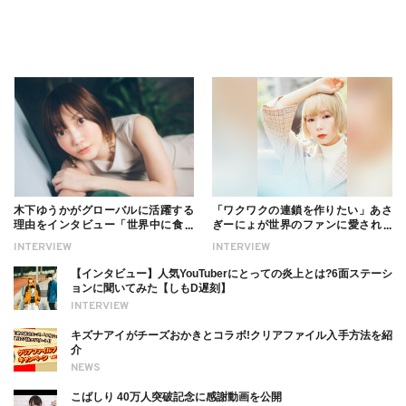
木下ゆうかがグローバルに活躍する
「ワクワクの連鎖を作りたい」あさ
理由をインタビュー「世界中に食べ
ぎーにょが世界のファンに愛される
る幸せを伝えたい」新事務所加入に
理由【インタビュー】
INTERVIEW
INTERVIEW
ついても
【インタビュー】人気YouTuberにとっての炎上とは?6面ステーシ
ョンに聞いてみた【しもD遅刻】
INTERVIEW
キズナアイがチーズおかきとコラボ!クリアファイル入手方法を紹
介
NEWS
こばしり 40万人突破記念に感謝動画を公開