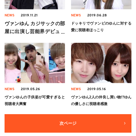
NEWS
2019.11.21
NEWS
2019.06.28
ヴァンゆん カジサックの部
ドッキリでヴァンビのゆんに対する
愛に視聴者ほっこり
屋に出演し芸能界デビュー
の本音を語る
NEWS
2019.05.26
NEWS
2019.05.16
ヴァンゆんの子供姿が可愛すぎると
ヴァンゆん2人の仲良し買い物!?ゆん
視聴者大興奮
の優しさに視聴者感激
次ページ