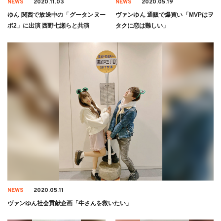
NEWS
2020.11.03
NEWS
2020.05.19
ゆん 関西で放送中の「グータンヌー
ヴァンゆん 通販で爆買い「MVPはヲ
ボ2」に出演 西野七瀬らと共演
タクに恋は難しい」
NEWS
2020.05.11
ヴァンゆん社会貢献企画「牛さんを救いたい」