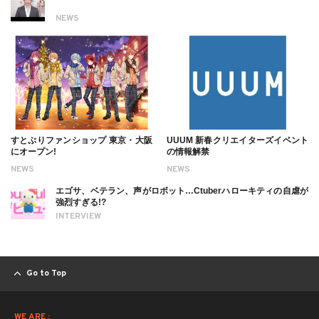
NEWS
すとぷりファンショップ 東京・大阪
UUUM 新春クリエイターズイベント
にオープン!
の情報解禁
NEWS
NEWS
エゴサ、ベテラン、声がロボット…Ctuberハローキティの自虐が
強烈すぎる!?
INTERVIEW
Go to Top
WE ARE :