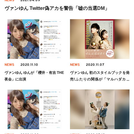
NEWS
2021.04.09
ヴァンゆん Twitter偽アカを警告「嘘の当選DM」
NEWS
2020.11.10
NEWS
2020.11.07
ヴァンゆん ゆんが「櫻井・有吉 THE
ヴァンゆん 初のスタイルブックを発
夜会」に出演
売!ふたりの関係が「マルハダカ」
に?本人コメントも