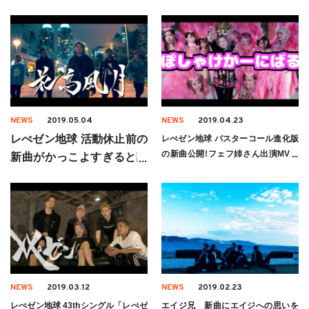
NEWS
2019.05.04
NEWS
2019.04.23
レぺゼン地球 活動休止前の
レぺゼン地球 バスターコール進化版
の新曲公開!フェフ姉さん出演MVが
新曲がかっこよすぎると話
話題に
題に
NEWS
2019.03.12
NEWS
2019.02.23
レぺゼン地球 43thシングル「レぺゼ
エイジ兄 新曲にエイジへの思いを