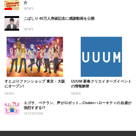
介
NEWS
こばしり 40万人突破記念に感謝動画を公開
NEWS
すとぷりファンショップ 東京・大阪
UUUM 新春クリエイターズイベント
にオープン!
の情報解禁
NEWS
NEWS
エゴサ、ベテラン、声がロボット…Ctuberハローキティの自虐が
強烈すぎる!?
INTERVIEW