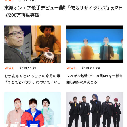
NEWS
2019.11.18
東海オンエア歌手デビュー曲⁉︎「俺らリサイタルズ」が2日
で200万再生突破
NEWS
2019.10.21
NEWS
2019.08.29
おかあさんといっしょの今月の歌
レぺゼン地球 アニメ風MVを一部公
「てとてとパタン」について！いと
開し期待の声高まる
うせいこう×U-zhaanの新曲