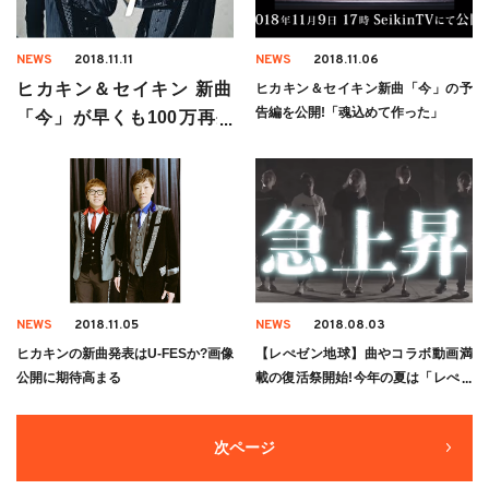
NEWS
2018.11.11
NEWS
2018.11.06
ヒカキン＆セイキン 新曲
ヒカキン＆セイキン新曲「今」の予
告編を公開!「魂込めて作った」
「今」が早くも100万再生
突破!
NEWS
2018.11.05
NEWS
2018.08.03
ヒカキンの新曲発表はU-FESか?画像
【レぺゼン地球】曲やコラボ動画満
公開に期待高まる
載の復活祭開始!今年の夏は「レぺゼ
ン地球が日本一」!?
次ページ