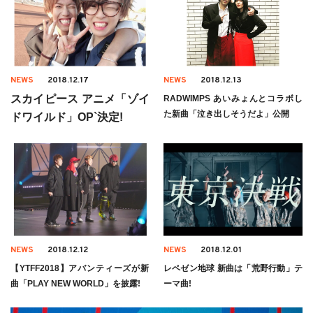
NEWS
2018.12.17
NEWS
2018.12.13
スカイピース アニメ「ゾイ
RADWIMPS あいみょんとコラボし
た新曲「泣き出しそうだよ」公開
ドワイルド」OP`決定!
NEWS
2018.12.12
NEWS
2018.12.01
【YTFF2018】アバンティーズが新
レペゼン地球 新曲は「荒野行動」テ
曲「PLAY NEW WORLD」を披露!
ーマ曲!