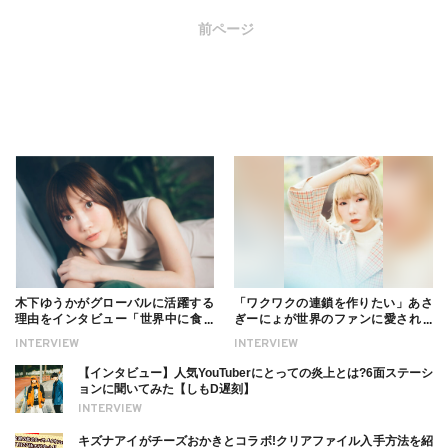
前ページ
木下ゆうかがグローバルに活躍する
「ワクワクの連鎖を作りたい」あさ
理由をインタビュー「世界中に食べ
ぎーにょが世界のファンに愛される
る幸せを伝えたい」新事務所加入に
理由【インタビュー】
INTERVIEW
INTERVIEW
ついても
【インタビュー】人気YouTuberにとっての炎上とは?6面ステーシ
ョンに聞いてみた【しもD遅刻】
INTERVIEW
キズナアイがチーズおかきとコラボ!クリアファイル入手方法を紹