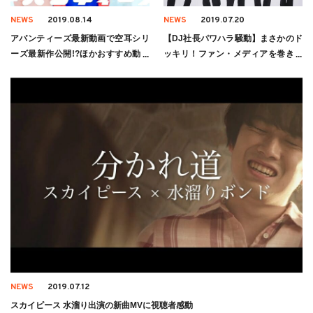
NEWS
2019.08.14
NEWS
2019.07.20
アバンティーズ最新動画で空耳シリ
【DJ社長パワハラ騒動】まさかのド
ーズ最新作公開!?ほかおすすめ動画
ッキリ！ファン・メディアを巻き込
まとめ
んだド派手な宣伝に賛否両論
NEWS
2019.07.12
スカイピース 水溜り出演の新曲MVに視聴者感動