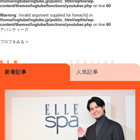
/home/logtube/logtube.jp/public_html/wpfile/wp-
content/themes/logtube/functions/youtuber.php
on line
60
Warning
: Invalid argument supplied for foreach() in
/home/logtube/logtube.jp/public_html/wpfile/wp-
content/themes/logtube/functions/youtuber.php
on line
60
アバンティーズ
プロフをみる >
新着記事
人気記事