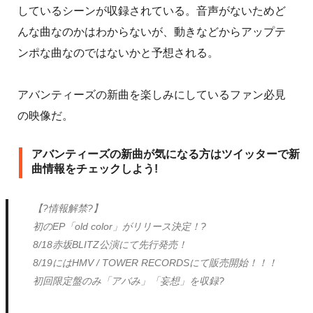
しているシーンが収録されている。音声がないためど
んな曲なのかはわからないが、動きなどからアップテ
ンポな曲なのではないかと予想される。
アバンティーズの新曲を楽しみにしているファン必見
の映像だ。
アバンティーズの新曲が気になる方はツイッターで新
曲情報をチェックしよう!
【?情報解禁?】
初のEP「old color」がリリース決定！?
8/18赤坂BLITZ公演にて先行発売！
8/19にはHMV / TOWER RECORDSにて販売開始！！！
初回限定盤のみ「アバみ」「妄想」を収録?