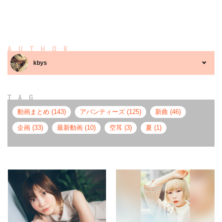
AUTHOR
kbys
TAG
動画まとめ (143)
アバンティーズ (125)
新曲 (46)
企画 (33)
最新動画 (10)
空耳 (3)
夏 (1)