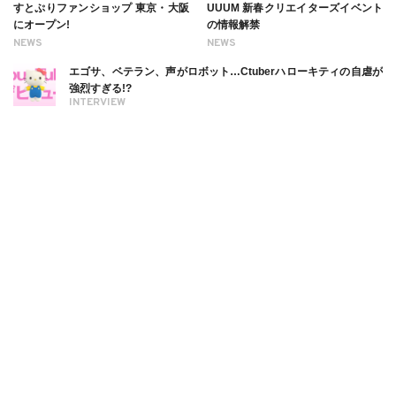
すとぷりファンショップ 東京・大阪
UUUM 新春クリエイターズイベント
にオープン!
の情報解禁
NEWS
NEWS
エゴサ、ベテラン、声がロボット…Ctuberハローキティの自虐が
強烈すぎる!?
INTERVIEW