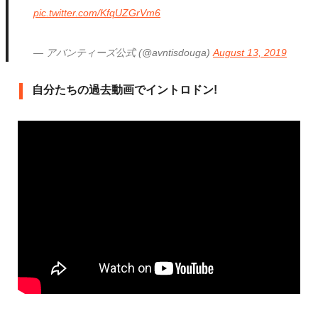
pic.twitter.com/KfqUZGrVm6
— アバンティーズ公式 (@avntisdouga)
August 13, 2019
自分たちの過去動画でイントロドン!