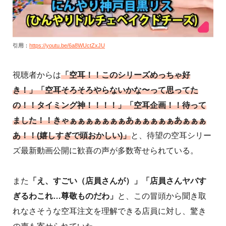
引用：
https://youtu.be/6a8WUctZxJU
視聴者からは
「空耳！！このシリーズめっちゃ好
き！」「空耳そろそろやらないかな〜って思ってた
の！！タイミング神！！！！」「空耳企画！！待って
ました！！きゃぁぁぁぁぁぁぁあぁぁぁぁぁあぁぁぁ
あ！！(嬉しすぎで頭おかしい)」
と、待望の空耳シリー
ズ最新動画公開に歓喜の声が多数寄せられている。
また
「え、すごい（店員さんが）」「店員さんヤバす
ぎるわこれ…尊敬ものだわ」
と、この冒頭から聞き取
れなさそうな空耳注文を理解できる店員に対し、驚き