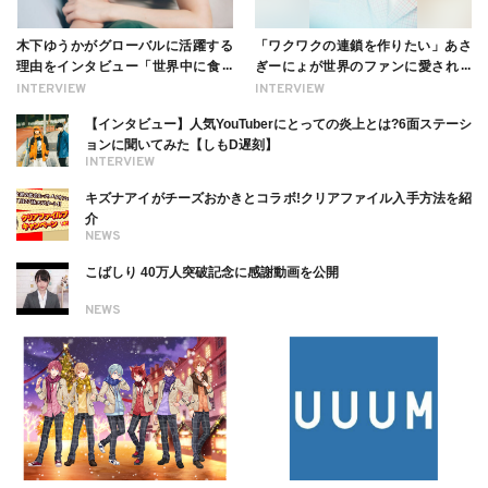
木下ゆうかがグローバルに活躍する
「ワクワクの連鎖を作りたい」あさ
理由をインタビュー「世界中に食べ
ぎーにょが世界のファンに愛される
る幸せを伝えたい」新事務所加入に
理由【インタビュー】
INTERVIEW
INTERVIEW
ついても
【インタビュー】人気YouTuberにとっての炎上とは?6面ステーシ
ョンに聞いてみた【しもD遅刻】
INTERVIEW
キズナアイがチーズおかきとコラボ!クリアファイル入手方法を紹
介
NEWS
こばしり 40万人突破記念に感謝動画を公開
NEWS