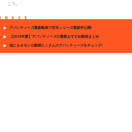
こう。
INDEX
アバンティーズ最新動画で空耳シリーズ最新作公開!
【2019年夏】アバンティーズの最新おすすめ動画まとめ
他にもオモシロ動画たくさんのアバンティーズをチェック!