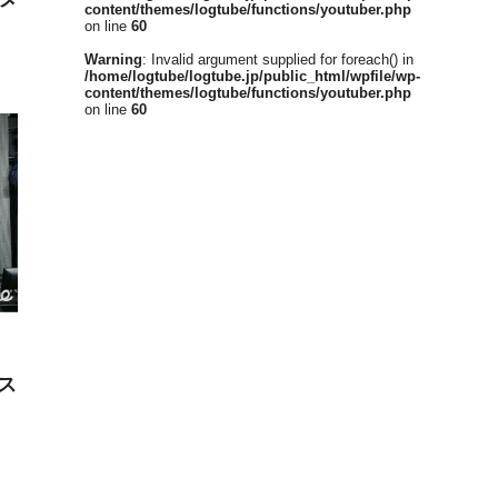
content/themes/logtube/functions/youtuber.php
on line
60
Warning
: Invalid argument supplied for foreach() in
/home/logtube/logtube.jp/public_html/wpfile/wp-
content/themes/logtube/functions/youtuber.php
on line
60
ス