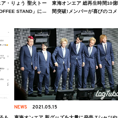
ア・りょう 聖火トー
東海オンエア 総再生時間10億
OFFEE STAND」に展
間突破!メンバーが喜びのコメ
ト
NEWS
2021.05.15
るも
東海オンエア 新グッズを大量に発売 Tシャツや