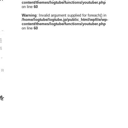
content/themes/logtube/functions/youtuber.php
on line
60
Warning
: Invalid argument supplied for foreach() in
/home/logtube/logtube.jp/public_html/wpfile/wp-
content/themes/logtube/functions/youtuber.php
on line
60
を