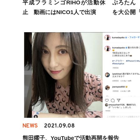
平成フラミンゴRIHOが活動休
ぷろたん
止 動画にはNICO1人で出演
を大公開
裕」
NEWS
2021.09.08
熊田曜子、YouTubeで活動再開を報告