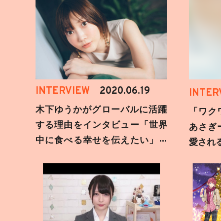
INTERVIEW
2020.06.19
INTER
木下ゆうかがグローバルに活躍
「ワク
する理由をインタビュー「世界
あさぎ
中に食べる幸せを伝えたい」新
愛され
事務所加入についても