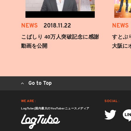
NEWS
2018.11.22
NEWS
こばしり 40万人突破記念に感謝
すとぷ
動画を公開
大阪に
Go to Top
WE ARE :
SOCIAL :
LogTube|国内最大のYouTuberニュースメディア