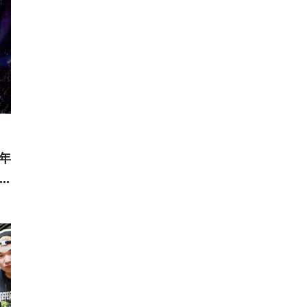
9年
ット