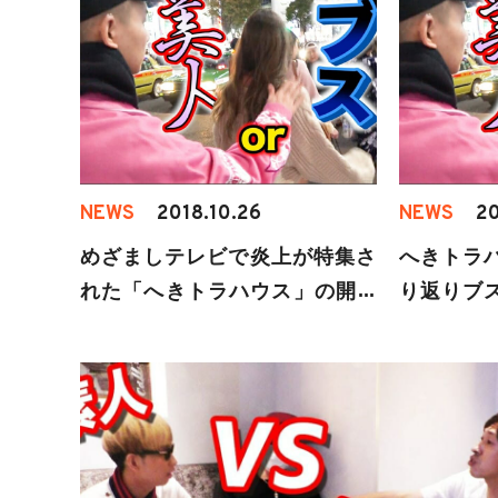
NEWS
2018.10.26
NEWS
20
めざましテレビで炎上が特集さ
へきトラ
れた「へきトラハウス」の開き
り返りブ
直りがダサい！世間の声は厳し
失礼すぎ
い一方、周りのYouTuberは擁護
派ばかり？