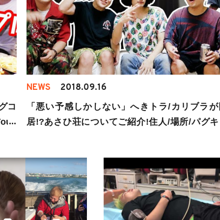
NEWS
2018.09.16
グコ
「悪い予感しかしない」へきトラ/カリブラが
ouT
居!?あさひ荘についてご紹介!住人/場所/パグキ
こす
の行方についても!