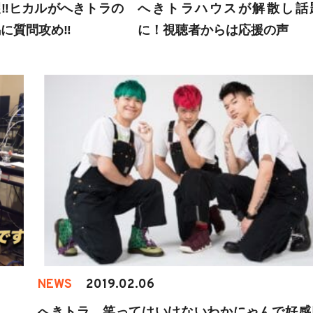
‼︎ヒカルがへきトラの
へきトラハウスが解散し話
に質問攻め‼︎
に！視聴者からは応援の声
NEWS
2019.02.06
へきトラ 笑ってはいけないわかにゃんで好感