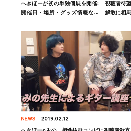
へきほーが初の単独個展を開催!
視聴者待望
開催日・場所・グッズ情報など
解散に相馬
ご紹介
NEWS
2019.02.12
へきほー&みの 相性抜群コンビに視聴者歓喜