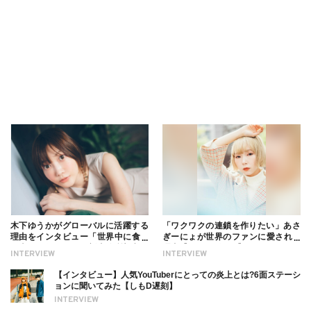
木下ゆうかがグローバルに活躍する
「ワクワクの連鎖を作りたい」あさ
理由をインタビュー「世界中に食べ
ぎーにょが世界のファンに愛される
る幸せを伝えたい」新事務所加入に
理由【インタビュー】
INTERVIEW
INTERVIEW
ついても
【インタビュー】人気YouTuberにとっての炎上とは?6面ステーシ
ョンに聞いてみた【しもD遅刻】
INTERVIEW