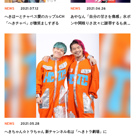
NEWS
2021.07.12
NEWS
2021.06.26
へきほーとチャベス愛のカップルCH
あやなん「自分の甘さを痛感」水ボ
「へきチャベ」が微笑ましすぎる
ンや関根りさ次々に謝罪するも炎上
やまず
NEWS
2021.05.28
へきちゃん☆トラちゃん 新チャンネル名は「へきトラ劇場」に