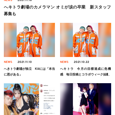
NEWS
2021.11.16
へキトラ劇場のカメラマン オミが涙の卒業 新スタッフ
募集も
NEWS
2021.11.10
NEWS
2021.10.22
へきトラ劇場が独立 Kiiiには「本当
へキトラ 今月の目標達成に危機
に恩がある」
感 毎日投稿とコラボウィーク始動