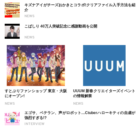
キズナアイがチーズおかきとコラボ!クリアファイル入手方法を紹
介
NEWS
こばしり 40万人突破記念に感謝動画を公開
NEWS
すとぷりファンショップ 東京・大阪
UUUM 新春クリエイターズイベント
にオープン!
の情報解禁
NEWS
NEWS
エゴサ、ベテラン、声がロボット…Ctuberハローキティの自虐が
強烈すぎる!?
INTERVIEW