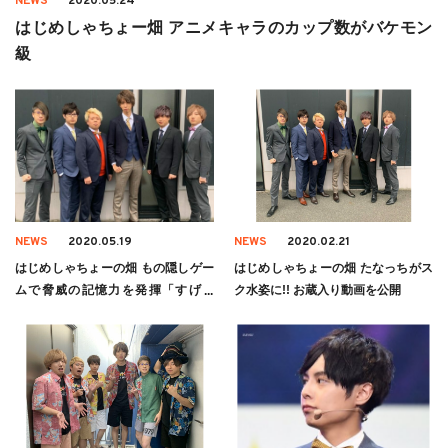
NEWS
2020.05.24
はじめしゃちょー畑 アニメキャラのカップ数がバケモン
級
NEWS
2020.05.19
NEWS
2020.02.21
はじめしゃちょーの畑 もの隠しゲー
はじめしゃちょーの畑 たなっちがス
ムで脅威の記憶力を発揮「すげえ
ク水姿に!! お蔵入り動画を公開
ぇ!」