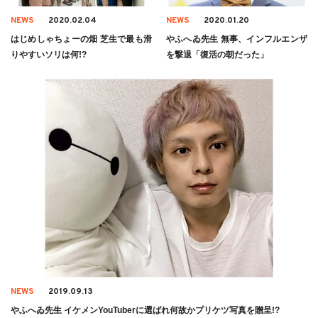
NEWS
2020.02.04
NEWS
2020.01.20
はじめしゃちょーの畑 芝生で最も滑
やふへゐ先生 無事、インフルエンザ
りやすいソリは何!?
を撃退「復活の朝だった」
NEWS
2019.09.13
やふへゐ先生 イケメンYouTuberに選ばれ何故かプリケツ写真を贈呈!?