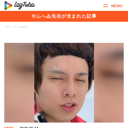
MENU
やふへゐ先生が含まれた記事
TOP
>
やふへゐ先生