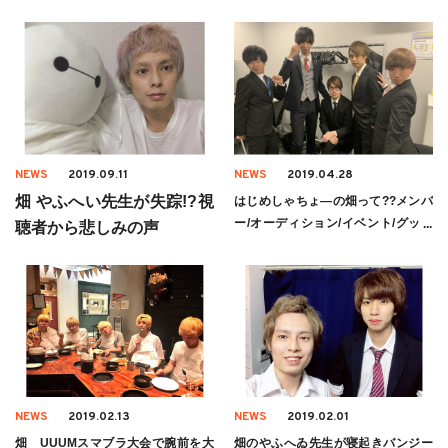
NEWS
2019.09.11
NEWS
2019.04.28
畑 やふへい先生が失踪!?視
はじめしゃちょ―の畑って??メンバ
ー/オーディション/イベント/グッズ
聴者から悲しみの声
についても
NEWS
2019.02.13
NEWS
2019.02.01
畑 UUUMスマブラ大会で腕前を大
畑のやふへゐ先生が寝起きバンジー