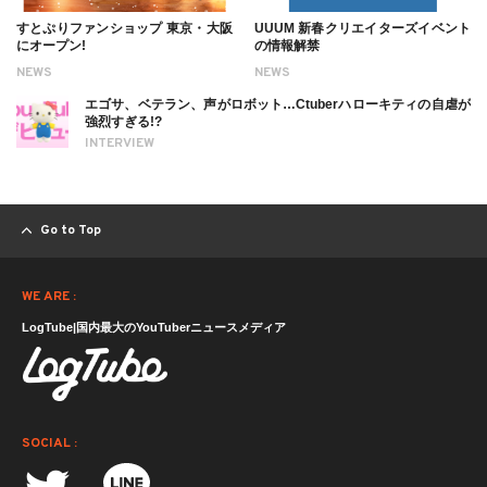
すとぷりファンショップ 東京・大阪
UUUM 新春クリエイターズイベント
にオープン!
の情報解禁
NEWS
NEWS
エゴサ、ベテラン、声がロボット…Ctuberハローキティの自虐が
強烈すぎる!?
INTERVIEW
Go to Top
WE ARE :
LogTube|国内最大のYouTuberニュースメディア
SOCIAL :