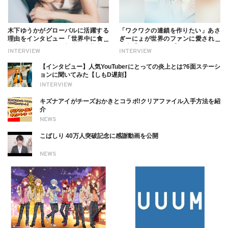
木下ゆうかがグローバルに活躍する
「ワクワクの連鎖を作りたい」あさ
理由をインタビュー「世界中に食べ
ぎーにょが世界のファンに愛される
る幸せを伝えたい」新事務所加入に
理由【インタビュー】
INTERVIEW
INTERVIEW
ついても
【インタビュー】人気YouTuberにとっての炎上とは?6面ステーシ
ョンに聞いてみた【しもD遅刻】
INTERVIEW
キズナアイがチーズおかきとコラボ!クリアファイル入手方法を紹
介
NEWS
こばしり 40万人突破記念に感謝動画を公開
NEWS