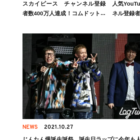
スカイピース チャンネル登録
人気YouT
者数400万人達成！コムドットも
ネル登録
お祝い
NEWS
2021.10.27
じんたん爆誕生誕祭 誕生日ラップに今年も人