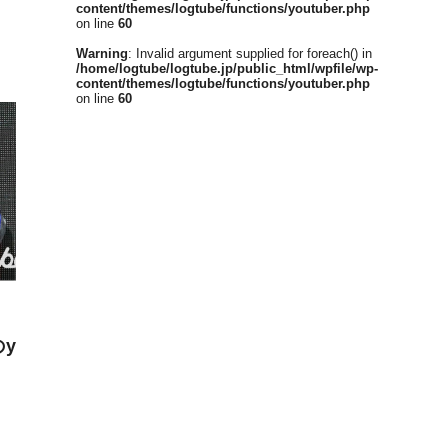
content/themes/logtube/functions/youtuber.php
on line
60
Warning
: Invalid argument supplied for foreach() in
/home/logtube/logtube.jp/public_html/wpfile/wp-
content/themes/logtube/functions/youtuber.php
on line
60
y