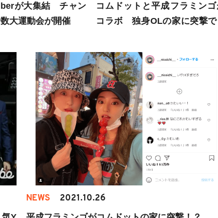
uberが大集結 チャン
コムドットと平成フラミンゴ
者数大運動会が開催
コラボ 独身OLの家に突撃で
爆笑
NEWS
2021.10.26
気Y
平成フラミンゴがコムドットの家に突撃！？