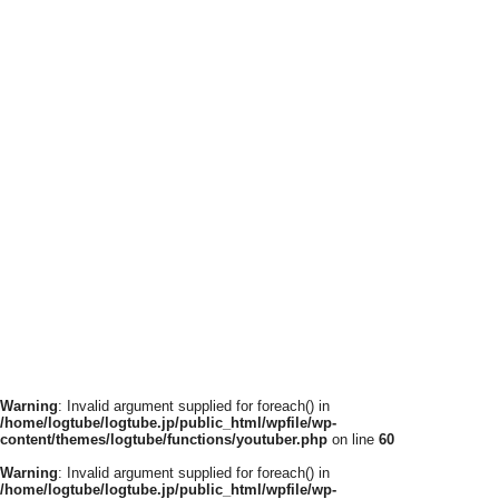
Warning
: Invalid argument supplied for foreach() in
/home/logtube/logtube.jp/public_html/wpfile/wp-
content/themes/logtube/functions/youtuber.php
on line
60
Warning
: Invalid argument supplied for foreach() in
/home/logtube/logtube.jp/public_html/wpfile/wp-