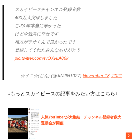
スカイピースチャンネル登録者数
400万人突破しました
この1年本当に辛かった
けど今最高に幸せです
相方がテオくんで良かったです
登録してくれたみんなありがとう
pic.twitter.com/tvOXvuA86k
— ☆イニ☆(じん) (@JINJIN1027)
November 18, 2021
↓もっとスカイピースの記事をみたい方はこちら↓