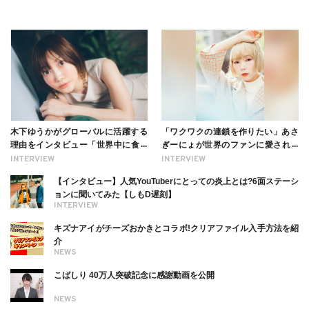
木下ゆうかがグローバルに活躍する
「ワクワクの連鎖を作りたい」あさ
理由をインタビュー「世界中に食べ
ぎーにょが世界のファンに愛される
る幸せを伝えたい」新事務所加入に
理由【インタビュー】
INTERVIEW
INTERVIEW
ついても
【インタビュー】人気YouTuberにとっての炎上とは?6面ステーシ
ョンに聞いてみた【しもD遅刻】
INTERVIEW
キズナアイがチーズおかきとコラボ!クリアファイル入手方法を紹
介
NEWS
こばしり 40万人突破記念に感謝動画を公開
NEWS