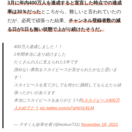
3月に年内400万人を達成すると宣言した時点での達成
率は30％だった
ところから、難しいと言われていたの
だが、必死で頑張った結果、
チャンネル登録者数の減
る日が1日も無い状態で上がり続けたそうだ。
400万人達成しました！！
1年間本当に走り続けました
たくさんの人に支えられた1年です
諦めない勇気をスカイピースが見せられたかなと思いま
す！
スカイピースを見て少しでも何かに挑戦してもらえたら頑
張ったかいがあります
本当にスカイピースをありがとう?✌️
#スカイピース400万
人おめでとう
pic.twitter.com/w7aHpVLKLM
— テオくん@幸せ者 (@teokun711)
November 18, 2021