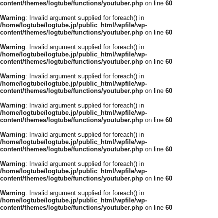
content/themes/logtube/functions/youtuber.php
on line
60
Warning
: Invalid argument supplied for foreach() in
/home/logtube/logtube.jp/public_html/wpfile/wp-
content/themes/logtube/functions/youtuber.php
on line
60
Warning
: Invalid argument supplied for foreach() in
/home/logtube/logtube.jp/public_html/wpfile/wp-
content/themes/logtube/functions/youtuber.php
on line
60
Warning
: Invalid argument supplied for foreach() in
/home/logtube/logtube.jp/public_html/wpfile/wp-
content/themes/logtube/functions/youtuber.php
on line
60
Warning
: Invalid argument supplied for foreach() in
/home/logtube/logtube.jp/public_html/wpfile/wp-
content/themes/logtube/functions/youtuber.php
on line
60
Warning
: Invalid argument supplied for foreach() in
/home/logtube/logtube.jp/public_html/wpfile/wp-
content/themes/logtube/functions/youtuber.php
on line
60
Warning
: Invalid argument supplied for foreach() in
/home/logtube/logtube.jp/public_html/wpfile/wp-
content/themes/logtube/functions/youtuber.php
on line
60
Warning
: Invalid argument supplied for foreach() in
/home/logtube/logtube.jp/public_html/wpfile/wp-
content/themes/logtube/functions/youtuber.php
on line
60