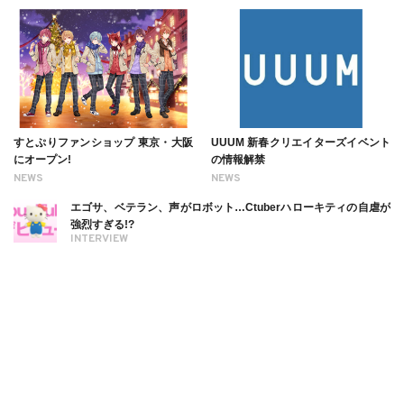
すとぷりファンショップ 東京・大阪
UUUM 新春クリエイターズイベント
にオープン!
の情報解禁
NEWS
NEWS
エゴサ、ベテラン、声がロボット…Ctuberハローキティの自虐が
強烈すぎる!?
INTERVIEW