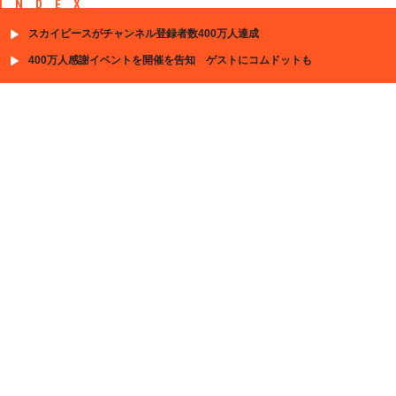
INDEX
スカイピースがチャンネル登録者数400万人達成
400万人感謝イベントを開催を告知 ゲストにコムドットも