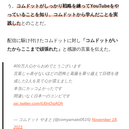
う。
コムドットがしっかり戦略を練ってYouTubeをや
っていることを知り、コムドットから学んだことを実
践した
とのことだ。
配信に駆け付けたコムドットに対し
「コムドットがい
たからここまで頑張れた」
と感謝の言葉を伝えた。
400万人心からおめでとうございます
言葉じゃ表せないほどの恐怖と葛藤を乗り越えて目標を達
成した2人を見て心が震えました
本当にカッコよかったです
間違いなく日本一のコンビです
pic.twitter.com/jU0nQsiAQh
— コムドット やまと (@comyamato0515)
November 18,
2021