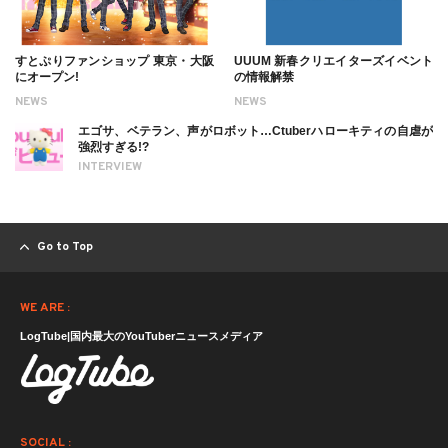
すとぷりファンショップ 東京・大阪
UUUM 新春クリエイターズイベント
にオープン!
の情報解禁
NEWS
NEWS
エゴサ、ベテラン、声がロボット…Ctuberハローキティの自虐が
強烈すぎる!?
INTERVIEW
Go to Top
WE ARE :
LogTube|国内最大のYouTuberニュースメディア
SOCIAL :