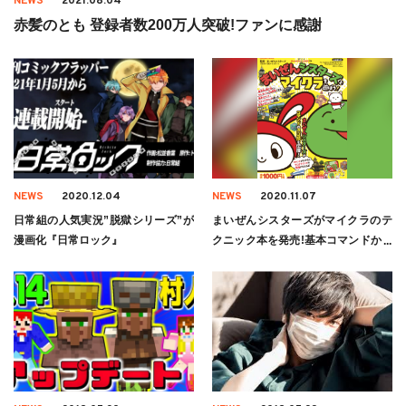
NEWS
2021.08.04
赤髪のとも 登録者数200万人突破!ファンに感謝
NEWS
2020.12.04
NEWS
2020.11.07
日常組の人気実況”脱獄シリーズ”が
まいぜんシスターズがマイクラのテ
漫画化『日常ロック』
クニック本を発売!基本コマンドから
裏技まで大公開