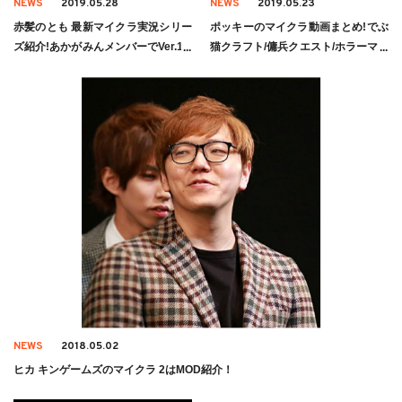
NEWS
2019.05.28
NEWS
2019.05.23
赤髪のとも 最新マイクラ実況シリー
ポッキーのマイクラ動画まとめ!でぶ
ズ紹介!あかがみんメンバーでVer.1.1
猫クラフト/傭兵クエスト/ホラーマッ
4をまったり遊ぶ!?
プ
NEWS
2018.05.02
ヒカ キンゲームズのマイクラ 2はMOD紹介！