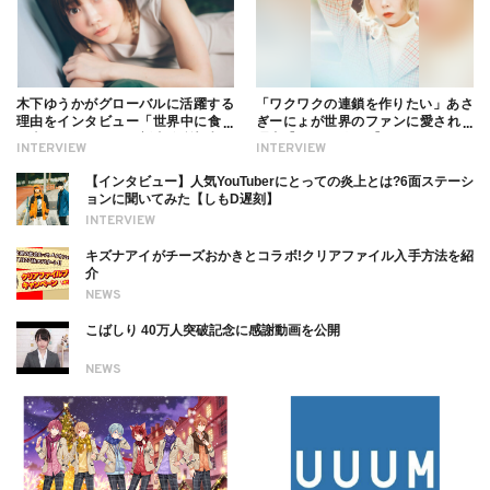
木下ゆうかがグローバルに活躍する
「ワクワクの連鎖を作りたい」あさ
理由をインタビュー「世界中に食べ
ぎーにょが世界のファンに愛される
る幸せを伝えたい」新事務所加入に
理由【インタビュー】
INTERVIEW
INTERVIEW
ついても
【インタビュー】人気YouTuberにとっての炎上とは?6面ステーシ
ョンに聞いてみた【しもD遅刻】
INTERVIEW
キズナアイがチーズおかきとコラボ!クリアファイル入手方法を紹
介
NEWS
こばしり 40万人突破記念に感謝動画を公開
NEWS