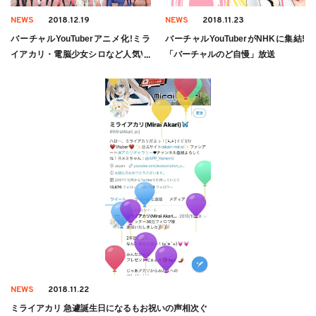
NEWS
2018.12.19
NEWS
2018.11.23
バーチャルYouTuberアニメ化!ミラ
バーチャルYouTuberがNHKに集結!
イアカリ・電脳少女シロなど人気VT
「バーチャルのど自慢」放送
uber出演!放送日についても
NEWS
2018.11.22
ミライアカリ 急遽誕生日になるもお祝いの声相次ぐ