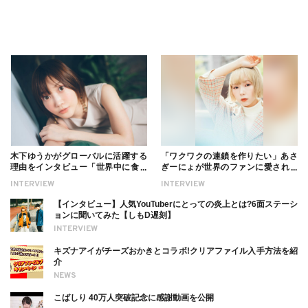
木下ゆうかがグローバルに活躍する
「ワクワクの連鎖を作りたい」あさ
理由をインタビュー「世界中に食べ
ぎーにょが世界のファンに愛される
る幸せを伝えたい」新事務所加入に
理由【インタビュー】
INTERVIEW
INTERVIEW
ついても
【インタビュー】人気YouTuberにとっての炎上とは?6面ステーシ
ョンに聞いてみた【しもD遅刻】
INTERVIEW
キズナアイがチーズおかきとコラボ!クリアファイル入手方法を紹
介
NEWS
こばしり 40万人突破記念に感謝動画を公開