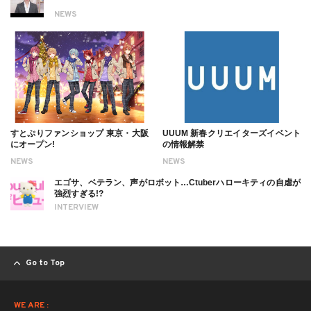
NEWS
すとぷりファンショップ 東京・大阪
UUUM 新春クリエイターズイベント
にオープン!
の情報解禁
NEWS
NEWS
エゴサ、ベテラン、声がロボット…Ctuberハローキティの自虐が
強烈すぎる!?
INTERVIEW
Go to Top
WE ARE :