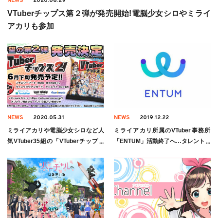
NEWS
2020.06.29
VTuberチップス第２弾が発売開始!電脳少女シロやミライ
アカリも参加
NEWS
2020.05.31
NEWS
2019.12.22
ミライアカリや電脳少女シロなど人
ミライアカリ所属のVTuber事務所
気VTuber35組の「VTuberチップス
「ENTUM」活動終了へ…タレントの
2」が発売
今後は?