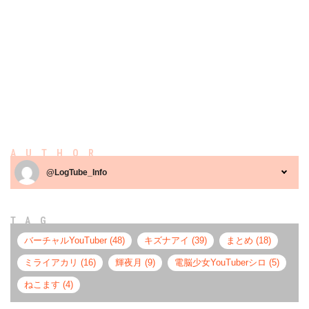
AUTHOR
@LogTube_Info
TAG
バーチャルYouTuber (48)
キズナアイ (39)
まとめ (18)
ミライアカリ (16)
輝夜月 (9)
電脳少女YouTuberシロ (5)
ねこます (4)