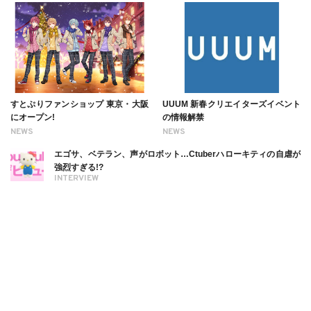
すとぷりファンショップ 東京・大阪
UUUM 新春クリエイターズイベント
にオープン!
の情報解禁
NEWS
NEWS
エゴサ、ベテラン、声がロボット…Ctuberハローキティの自虐が
強烈すぎる!?
INTERVIEW