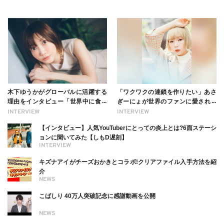
木下ゆうかがグローバルに活躍する
「ワクワクの連鎖を作りたい」あさ
理由をインタビュー「世界中に食べ
ぎーにょが世界のファンに愛される
る幸せを伝えたい」新事務所加入に
理由【インタビュー】
INTERVIEW
INTERVIEW
ついても
【インタビュー】人気YouTuberにとっての炎上とは?6面ステーシ
ョンに聞いてみた【しもD遅刻】
INTERVIEW
キズナアイがチーズおかきとコラボ!クリアファイル入手方法を紹
介
NEWS
こばしり 40万人突破記念に感謝動画を公開
NEWS