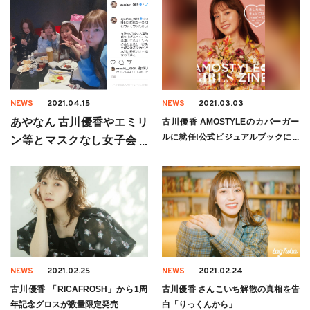
NEWS
2021.04.15
NEWS
2021.03.03
あやなん 古川優香やエミリ
古川優香 AMOSTYLEのカバーガー
ルに就任!公式ビジュアルブックに登
ン等とマスクなし女子会を
場
開催し炎上
NEWS
2021.02.25
NEWS
2021.02.24
古川優香 「RICAFROSH」から1周
古川優香 さんこいち解散の真相を告
年記念グロスが数量限定発売
白「りっくんから」