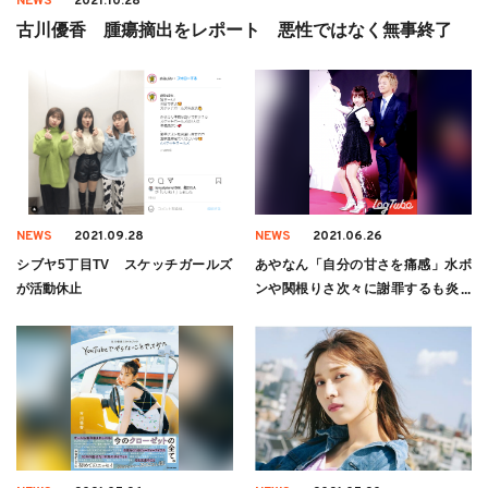
NEWS
2021.10.28
古川優香 腫瘍摘出をレポート 悪性ではなく無事終了
NEWS
2021.09.28
NEWS
2021.06.26
シブヤ5丁目TV スケッチガールズ
あやなん「自分の甘さを痛感」水ボ
が活動休止
ンや関根りさ次々に謝罪するも炎上
やまず