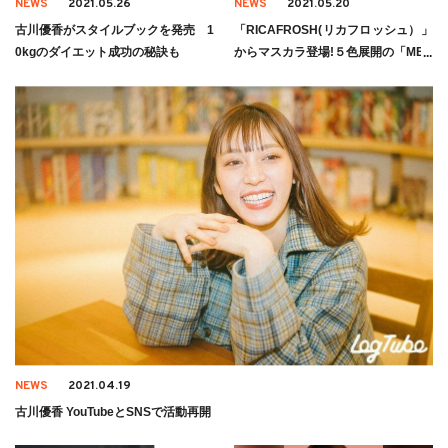
NEWS
2021.05.26
NEWS
2021.05.20
古川優香がスタイルブックを発売 1
「RICAFROSH(リカフロッシュ）」
0kgのダイエット成功の秘訣も
からマスカラ登場!５色展開の「MEG
A STICK」
NEWS
2021.04.19
古川優香 YouTubeとSNSで活動再開