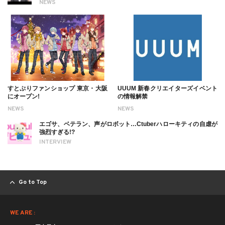
NEWS
すとぷりファンショップ 東京・大阪
UUUM 新春クリエイターズイベント
にオープン!
の情報解禁
NEWS
NEWS
エゴサ、ベテラン、声がロボット…Ctuberハローキティの自虐が
強烈すぎる!?
INTERVIEW
Go to Top
WE ARE :