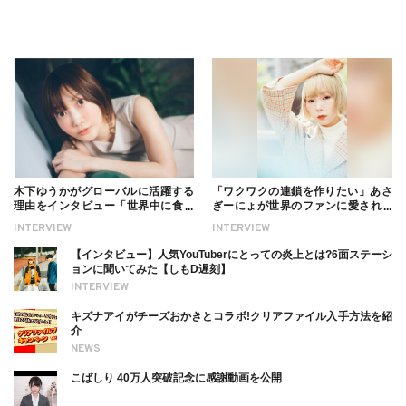
木下ゆうかがグローバルに活躍する
「ワクワクの連鎖を作りたい」あさ
理由をインタビュー「世界中に食べ
ぎーにょが世界のファンに愛される
る幸せを伝えたい」新事務所加入に
理由【インタビュー】
INTERVIEW
INTERVIEW
ついても
【インタビュー】人気YouTuberにとっての炎上とは?6面ステーシ
ョンに聞いてみた【しもD遅刻】
INTERVIEW
キズナアイがチーズおかきとコラボ!クリアファイル入手方法を紹
介
NEWS
こばしり 40万人突破記念に感謝動画を公開