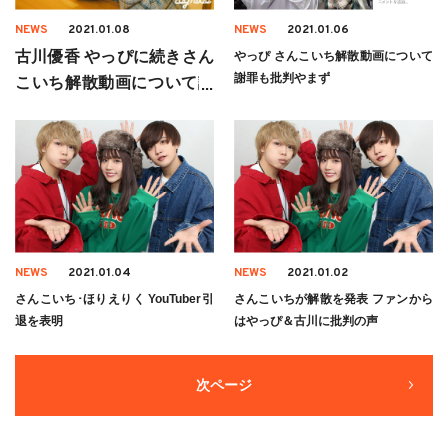
NEWS
2021.01.08
NEWS
2021.01.06
古川優香 やっぴに続きさん
やっぴ さんこいち解散動画について
謝罪も批判やまず
こいち解散動画について謝
罪 「調子に乗ってた」
NEWS
2021.01.04
NEWS
2021.01.02
さんこいち･ほりえりく YouTuber引
さんこいちが解散を発表 ファンから
退を表明
はやっぴ＆古川に批判の声
次ページ