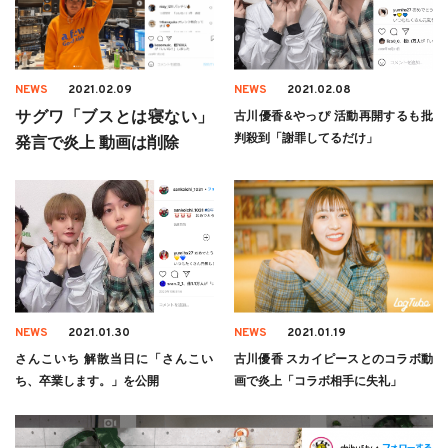
NEWS
2021.02.09
NEWS
2021.02.08
サグワ「ブスとは寝ない」
古川優香&やっぴ 活動再開するも批
判殺到「謝罪してるだけ」
発言で炎上 動画は削除
NEWS
2021.01.30
NEWS
2021.01.19
さんこいち 解散当日に「さんこい
古川優香 スカイピースとのコラボ動
ち、卒業します。」を公開
画で炎上「コラボ相手に失礼」