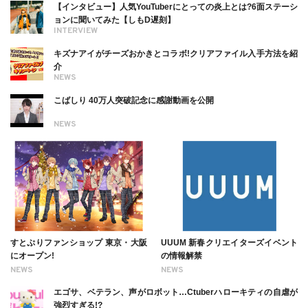
【インタビュー】人気YouTuberにとっての炎上とは?6面ステーシ
ョンに聞いてみた【しもD遅刻】
INTERVIEW
キズナアイがチーズおかきとコラボ!クリアファイル入手方法を紹
介
NEWS
こばしり 40万人突破記念に感謝動画を公開
NEWS
すとぷりファンショップ 東京・大阪
UUUM 新春クリエイターズイベント
にオープン!
の情報解禁
NEWS
NEWS
エゴサ、ベテラン、声がロボット…Ctuberハローキティの自虐が
強烈すぎる!?