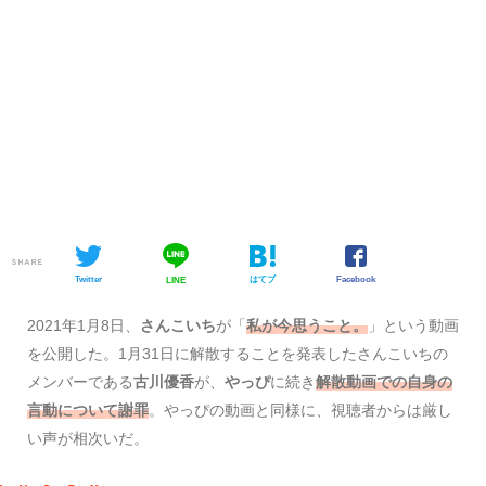
SHARE
Twitter
はてブ
Facebook
LINE
2021年1月8日、
さんこいち
が「
私が今思うこと。
」という動画
を公開した。1月31日に解散することを発表したさんこいちの
メンバーである
古川優香
が、
やっぴ
に続き
解散動画での自身の
言動について謝罪
。やっぴの動画と同様に、視聴者からは厳し
い声が相次いだ。