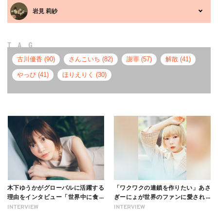
岩見 莉紗
TAG
古川優香 (90)
さんこいち (82)
謝罪 (57)
解散 (41)
やっぴ (41)
ほりえりく (30)
木下ゆうかがグローバルに活躍する
「ワクワクの連鎖を作りたい」あさ
理由をインタビュー「世界中に食べ
ぎーにょが世界のファンに愛される
る幸せを伝えたい」新事務所加入に
理由【インタビュー】
INTERVIEW
INTERVIEW
ついても