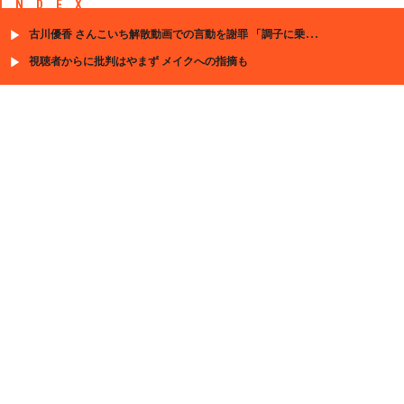
INDEX
古川優香 さんこいち解散動画での言動を謝罪 「調子に乗ってた」
視聴者からに批判はやまず メイクへの指摘も