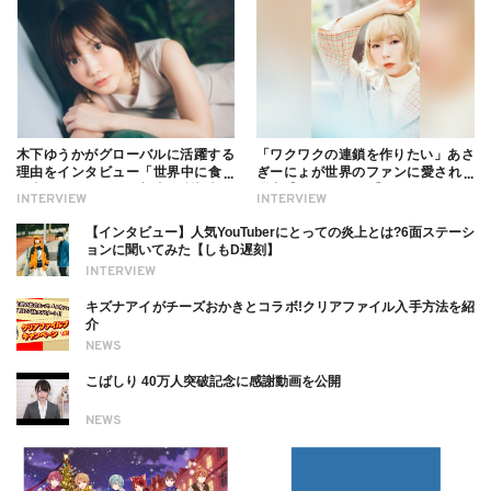
木下ゆうかがグローバルに活躍する
「ワクワクの連鎖を作りたい」あさ
理由をインタビュー「世界中に食べ
ぎーにょが世界のファンに愛される
る幸せを伝えたい」新事務所加入に
理由【インタビュー】
INTERVIEW
INTERVIEW
ついても
【インタビュー】人気YouTuberにとっての炎上とは?6面ステーシ
ョンに聞いてみた【しもD遅刻】
INTERVIEW
キズナアイがチーズおかきとコラボ!クリアファイル入手方法を紹
介
NEWS
こばしり 40万人突破記念に感謝動画を公開
NEWS