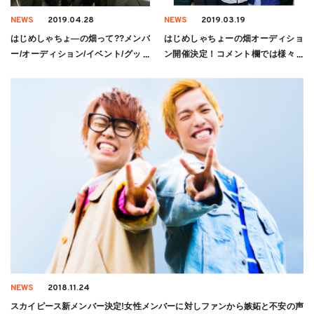
NEWS
2019.04.28
NEWS
2019.03.19
はじめしゃちょ―の畑って??メンバ
はじめしゃちょーの畑オーディショ
ー/オーディション/イベント/グッズ
ン開催決定！コメント欄では様々な
についても
意見
NEWS
2018.11.24
スカイピース新メンバー決定!女性メンバーに対しファンから嫉妬と不安の声