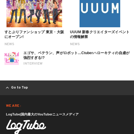
すとぷりファンショップ 東京・大阪
UUUM 新春クリエイターズイベント
にオープン!
の情報解禁
NEWS
NEWS
エゴサ、ベテラン、声がロボット…Ctuberハローキティの自虐が
強烈すぎる!?
INTERVIEW
Go to Top
WE ARE :
LogTube|国内最大のYouTuberニュースメディア