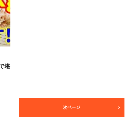
で堪
次ページ