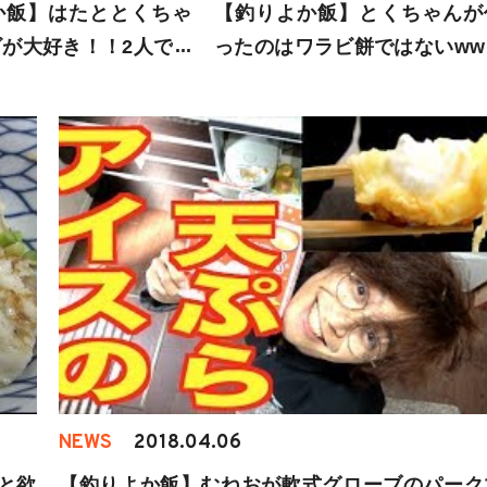
か飯】はたととくちゃ
【釣りよか飯】とくちゃんが
が大好き！！2人で激
ったのはワラビ餅ではないww
ストビーフ風丼！！
の記憶を辿って作る料理とは
NEWS
2018.04.06
と欲
【釣りよか飯】むねおが軟式グローブのパーク