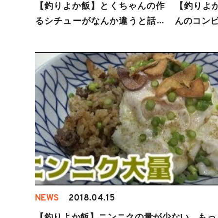
【釣りよか飯】とくちゃんの作
【釣りよ
るシチューがなんか違うと話題
んのコンビ
にww
ウマロー
NEWS
2018.04.15
【釣りよか飯】ニンニクの量が少ない、もっ