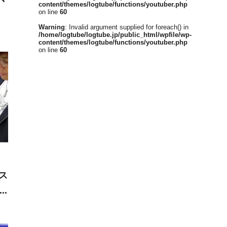
content/themes/logtube/functions/youtuber.php
on line
60
Warning
: Invalid argument supplied for foreach() in
/home/logtube/logtube.jp/public_html/wpfile/wp-
content/themes/logtube/functions/youtuber.php
on line
60
ス
釣
み