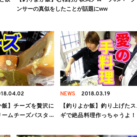
ンサーの真似をしたことが話題にww
18.04.02
NEWS
2018.03.19
か飯】チーズを贅沢に
【釣りよか飯】釣り上げたス
リームチーズパスタが
ギで絶品料理作っちゃうよ！
た！
りよかハウスに来訪していた
っぴも参戦！！