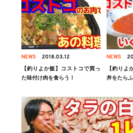
NEWS
2018.03.12
NEWS
20
【釣りよか飯】コストコで買っ
【釣りよ
た味付け肉を食らう！
丼をたら