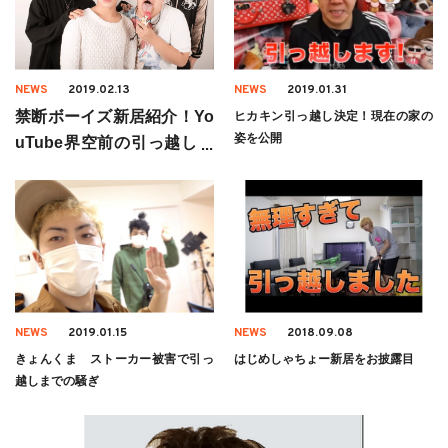
NEWS
2019.02.13
NEWS
2019.01.31
禁断ボーイズ新居紹介！Yo
ヒカキン引っ越し決定！現在の家の
姿を公開
uTube界空前の引っ越しブ
ーム
NEWS
2019.01.15
NEWS
2018.09.08
きょんくま ストーカー被害で引っ
はじめしゃちょー新居をお披露目
越しまでの騒ぎ