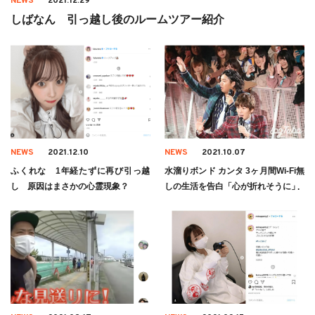
NEWS
2021.12.29
しばなん 引っ越し後のルームツアー紹介
NEWS
2021.12.10
NEWS
2021.10.07
ふくれな 1年経たずに再び引っ越
水溜りボンド カンタ 3ヶ月間Wi-Fi無
し 原因はまさかの心霊現象？
しの生活を告白「心が折れそうに」