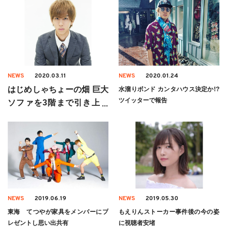
NEWS
2020.03.11
NEWS
2020.01.24
はじめしゃちょーの畑 巨大
水溜りボンド カンタハウス決定か!?
ツイッターで報告
ソファを3階まで引き上げ
る!「ほんと危険」
NEWS
2019.06.19
NEWS
2019.05.30
東海 てつやが家具をメンバーにプ
もえりんストーカー事件後の今の姿
レゼントし思い出共有
に視聴者安堵