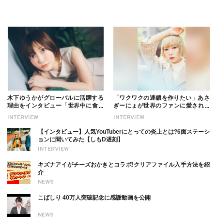
木下ゆうかがグローバルに活躍する
「ワクワクの連鎖を作りたい」あさ
理由をインタビュー「世界中に食べ
ぎーにょが世界のファンに愛される
る幸せを伝えたい」新事務所加入に
理由【インタビュー】
INTERVIEW
INTERVIEW
ついても
【インタビュー】人気YouTuberにとっての炎上とは?6面ステーシ
ョンに聞いてみた【しもD遅刻】
INTERVIEW
キズナアイがチーズおかきとコラボ!クリアファイル入手方法を紹
介
NEWS
こばしり 40万人突破記念に感謝動画を公開
NEWS