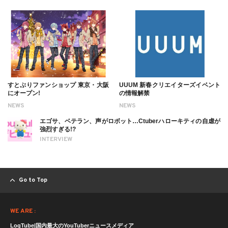
すとぷりファンショップ 東京・大阪
UUUM 新春クリエイターズイベント
にオープン!
の情報解禁
NEWS
NEWS
エゴサ、ベテラン、声がロボット…Ctuberハローキティの自虐が
強烈すぎる!?
INTERVIEW
Go to Top
WE ARE :
LogTube|国内最大のYouTuberニュースメディア