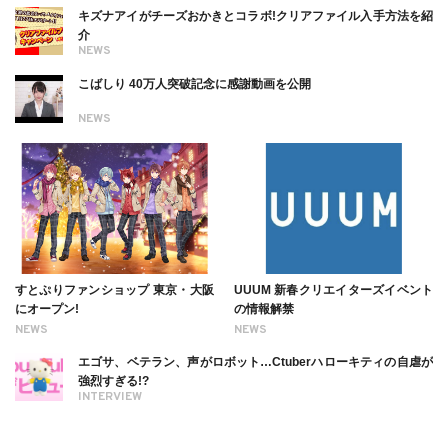
キズナアイがチーズおかきとコラボ!クリアファイル入手方法を紹
介
NEWS
こばしり 40万人突破記念に感謝動画を公開
NEWS
すとぷりファンショップ 東京・大阪
UUUM 新春クリエイターズイベント
にオープン!
の情報解禁
NEWS
NEWS
エゴサ、ベテラン、声がロボット…Ctuberハローキティの自虐が
強烈すぎる!?
INTERVIEW