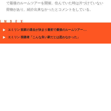
で最後のルームツアーを開催。住んでいた時は片づけていない
荷物があり、紹介出来なかったとコメントをしている。
INDEX
エミリン 前家の退去が決まり最初で最後のルームツアーを開催
エミリン 視聴者「こんな良い家だとは思わなかった」