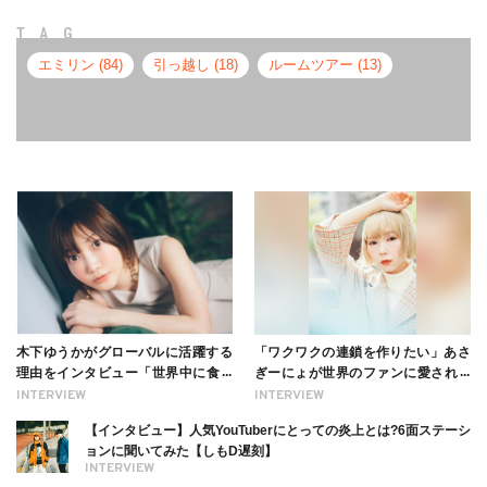
TAG
エミリン (84)
引っ越し (18)
ルームツアー (13)
木下ゆうかがグローバルに活躍する
「ワクワクの連鎖を作りたい」あさ
理由をインタビュー「世界中に食べ
ぎーにょが世界のファンに愛される
る幸せを伝えたい」新事務所加入に
理由【インタビュー】
INTERVIEW
INTERVIEW
ついても
【インタビュー】人気YouTuberにとっての炎上とは?6面ステーシ
ョンに聞いてみた【しもD遅刻】
INTERVIEW