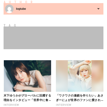
AUTHOR
logtube
TAG
木下ゆうかがグローバルに活躍する
「ワクワクの連鎖を作りたい」あさ
理由をインタビュー「世界中に食べ
ぎーにょが世界のファンに愛される
る幸せを伝えたい」新事務所加入に
理由【インタビュー】
INTERVIEW
INTERVIEW