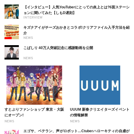
ついても
【インタビュー】人気YouTuberにとっての炎上とは?6面ステーシ
ョンに聞いてみた【しもD遅刻】
INTERVIEW
キズナアイがチーズおかきとコラボ!クリアファイル入手方法を紹
介
NEWS
こばしり 40万人突破記念に感謝動画を公開
NEWS
すとぷりファンショップ 東京・大阪
UUUM 新春クリエイターズイベント
にオープン!
の情報解禁
NEWS
NEWS
エゴサ、ベテラン、声がロボット…Ctuberハローキティの自虐が