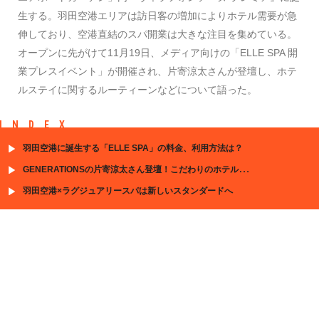
生する。羽田空港エリアは訪日客の増加によりホテル需要が急
伸しており、空港直結のスパ開業は大きな注目を集めている。
オープンに先がけて11月19日、メディア向けの「ELLE SPA 開
業プレスイベント」が開催され、片寄涼太さんが登壇し、ホテ
ルステイに関するルーティーンなどについて語った。
INDEX
羽田空港に誕生する「ELLE SPA」の料金、利用方法は？
GENERATIONSの片寄涼太さん登壇！こだわりのホテルステイは？
羽田空港×ラグジュアリースパは新しいスタンダードへ