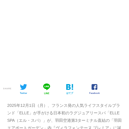
SHARE
Twitter
はてブ
Facebook
LINE
2025年12月1日（月）、フランス発の人気ライフスタイルブラ
ンド「ELLE」が手がける日本初のラグジュアリースパ「ELLE
SPA（エル・スパ）」が、羽田空港第3ターミナル直結の「羽田
エアポートガーデン」内『ヴィラフォンテーヌ プレミア』に誕