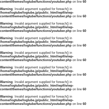
content/themes/logtube/functions/youtuber.php
on line
60
Warning
: Invalid argument supplied for foreach() in
/home/logtube/logtube.jp/public_html/wpfile/wp-
content/themes/logtube/functions/youtuber.php
on line
60
Warning
: Invalid argument supplied for foreach() in
/home/logtube/logtube.jp/public_html/wpfile/wp-
content/themes/logtube/functions/youtuber.php
on line
60
Warning
: Invalid argument supplied for foreach() in
/home/logtube/logtube.jp/public_html/wpfile/wp-
content/themes/logtube/functions/youtuber.php
on line
60
Warning
: Invalid argument supplied for foreach() in
/home/logtube/logtube.jp/public_html/wpfile/wp-
content/themes/logtube/functions/youtuber.php
on line
60
Warning
: Invalid argument supplied for foreach() in
/home/logtube/logtube.jp/public_html/wpfile/wp-
content/themes/logtube/functions/youtuber.php
on line
60
Warning
: Invalid argument supplied for foreach() in
/home/logtube/logtube.jp/public_html/wpfile/wp-
content/themes/logtube/functions/youtuber.php
on line
60
Warning
: Invalid argument supplied for foreach() in
/home/logtube/logtube.jp/public_html/wpfile/wp-
content/themes/logtube/functions/youtuber.php
on line
60