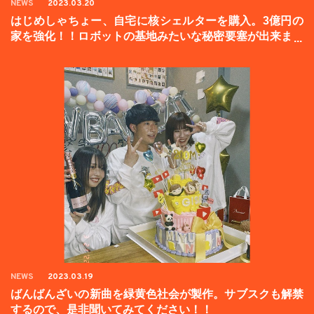
NEWS
2023.03.20
はじめしゃちょー、自宅に核シェルターを購入。3億円の
家を強化！！ロボットの基地みたいな秘密要塞が出来まし
た。
NEWS
2023.03.19
ばんばんざいの新曲を緑黄色社会が製作。サブスクも解禁
するので、是非聞いてみてください！！