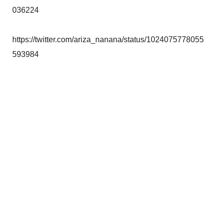
036224
https://twitter.com/ariza_nanana/status/1024075778055
593984