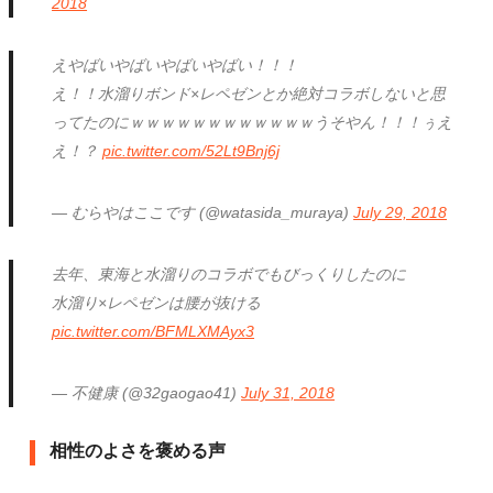
2018
えやばいやばいやばいやばい！！！
え！！水溜りボンド×レペゼンとか絶対コラボしないと思
ってたのにｗｗｗｗｗｗｗｗｗｗｗｗうそやん！！！ぅえ
え！？
pic.twitter.com/52Lt9Bnj6j
— むらやはここです (@watasida_muraya)
July 29, 2018
去年、東海と水溜りのコラボでもびっくりしたのに
水溜り×レペゼンは腰が抜ける
pic.twitter.com/BFMLXMAyx3
— 不健康 (@32gaogao41)
July 31, 2018
相性のよさを褒める声