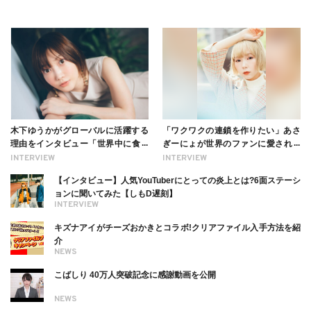
木下ゆうかがグローバルに活躍する
「ワクワクの連鎖を作りたい」あさ
理由をインタビュー「世界中に食べ
ぎーにょが世界のファンに愛される
る幸せを伝えたい」新事務所加入に
理由【インタビュー】
INTERVIEW
INTERVIEW
ついても
【インタビュー】人気YouTuberにとっての炎上とは?6面ステーシ
ョンに聞いてみた【しもD遅刻】
INTERVIEW
キズナアイがチーズおかきとコラボ!クリアファイル入手方法を紹
介
NEWS
こばしり 40万人突破記念に感謝動画を公開
NEWS