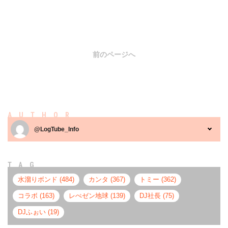
前のページへ
AUTHOR
@LogTube_Info
TAG
水溜りボンド (484)
カンタ (367)
トミー (362)
コラボ (163)
レぺゼン地球 (139)
DJ社長 (75)
DJふぉい (19)