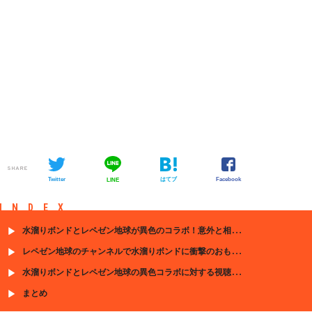
SHARE
Twitter
はてブ
Facebook
LINE
INDEX
水溜りボンドとレペゼン地球が異色のコラボ！意外と相性が良い？
レペゼン地球のチャンネルで水溜りボンドに衝撃のおもてなし
水溜りボンドとレペゼン地球の異色コラボに対する視聴者の声
まとめ