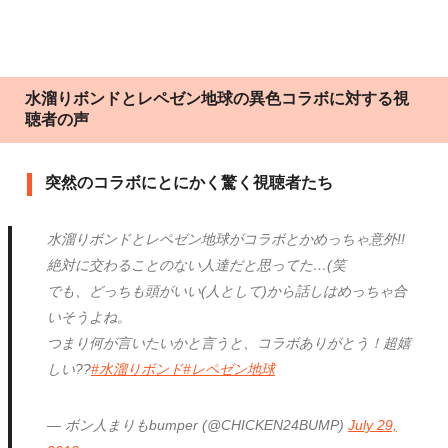
水溜りボンドとレペゼン地球の異色コラボに対する視
聴者の声
突然のコラボにとにかく驚く視聴者たち
水溜りボンドとレペゼン地球がコラボとかめっちゃ意外!!
絶対に交わることのない人達だと思ってた…(笑
でも、どっちも頭がいい(人として)から話しはめっちゃ合
いそうよね。
つまり何が言いたいかと言うと、コラボありがとう！超嬉
しい??
#水溜りボンド
#レペゼン地球
— ボン人まりもbumper (@CHICKEN24BUMP)
July 29,