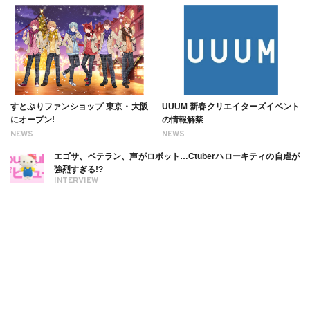
すとぷりファンショップ 東京・大阪
UUUM 新春クリエイターズイベント
にオープン!
の情報解禁
NEWS
NEWS
エゴサ、ベテラン、声がロボット…Ctuberハローキティの自虐が
強烈すぎる!?
INTERVIEW