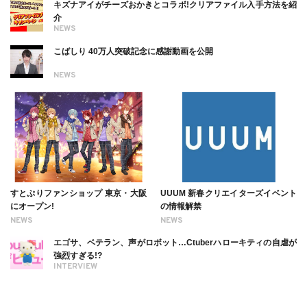
キズナアイがチーズおかきとコラボ!クリアファイル入手方法を紹
介
NEWS
こばしり 40万人突破記念に感謝動画を公開
NEWS
すとぷりファンショップ 東京・大阪
UUUM 新春クリエイターズイベント
にオープン!
の情報解禁
NEWS
NEWS
エゴサ、ベテラン、声がロボット…Ctuberハローキティの自虐が
強烈すぎる!?
INTERVIEW