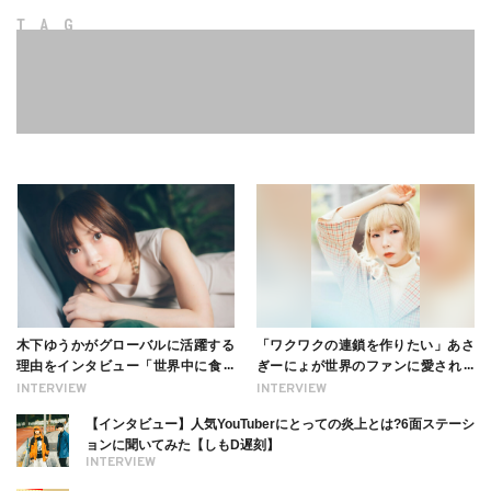
TAG
木下ゆうかがグローバルに活躍する
「ワクワクの連鎖を作りたい」あさ
理由をインタビュー「世界中に食べ
ぎーにょが世界のファンに愛される
る幸せを伝えたい」新事務所加入に
理由【インタビュー】
INTERVIEW
INTERVIEW
ついても
【インタビュー】人気YouTuberにとっての炎上とは?6面ステーシ
ョンに聞いてみた【しもD遅刻】
INTERVIEW