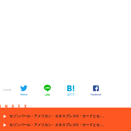
SHARE
Twitter
はてブ
Facebook
LINE
INDEX
セゾンパール・アメリカン・エキスプレス®・カードとセゾン・デジタル・カードの基本情報
セゾンパール・アメリカン・エキスプレス®・カードとセゾン・デジタル・カードの特徴