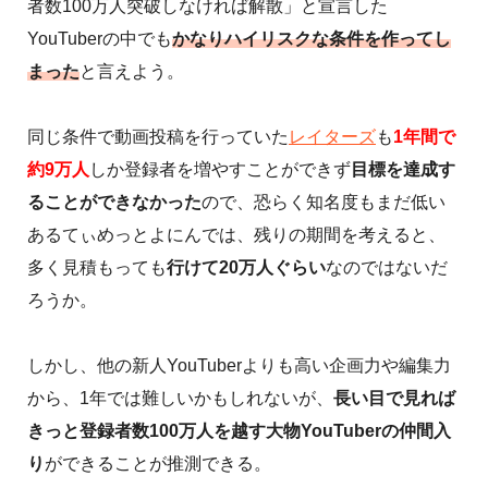
者数100万人突破しなければ解散」と宣言した
YouTuberの中でも
かなりハイリスクな条件を作ってし
まった
と言えよう。
同じ条件で動画投稿を行っていた
レイターズ
も
1年間で
約9万人
しか登録者を増やすことができず
目標を達成す
ることができなかった
ので、恐らく知名度もまだ低い
あるてぃめっとよにんでは、残りの期間を考えると、
多く見積もっても
行けて20万人ぐらい
なのではないだ
ろうか。
しかし、他の新人YouTuberよりも高い企画力や編集力
から、1年では難しいかもしれないが、
長い目で見れば
きっと登録者数100万人を越す大物YouTuberの仲間入
り
ができることが推測できる。