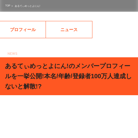
TOP
>
あるてぃめっとよにん!
プロフィール
ニュース
NEWS
2018.03.31
あるてぃめっとよにん!のメンバープロフィー
ルを一挙公開!本名/年齢/登録者100万人達成し
ないと解散!?