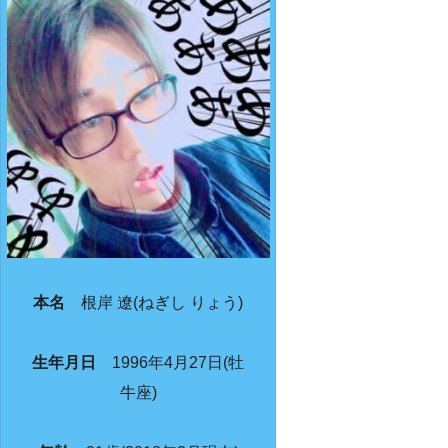
本名
根岸 遼(ねぎし りょう)
生年月日
1996年4月27日(牡
牛座)