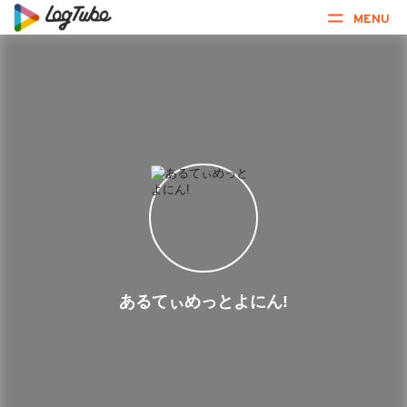
MENU
あるてぃめっとよにん!