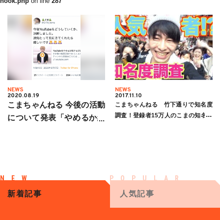
hook.php
on line
287
NEWS
NEWS
2020.08.19
2017.11.10
こまちゃんねる 今後の活動
こまちゃんねる 竹下通りで知名度
調査！登録者15万人のこまの知名度
について発表「やめるか続
ってどのくらい？
けるか」
新着記事
人気記事