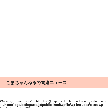
こまちゃんねるの関連ニュース
Warning
: Parameter 2 to title_filter() expected to be a reference, value given
in
/home/logtube/logtube.jp/public_html/wpfile/wp-includes/class-wp-