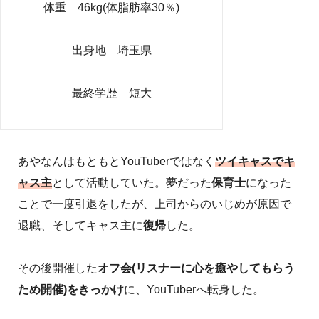
体重 46kg(体脂肪率30％)
出身地 埼玉県
最終学歴 短大
あやなんはもともとYouTuberではなく
ツイキャスでキ
ャス主
として活動していた。夢だった
保育士
になった
ことで一度引退をしたが、上司からのいじめが原因で
退職、そしてキャス主に
復帰
した。
その後開催した
オフ会(リスナーに心を癒やしてもらう
ため開催)をきっかけ
に、YouTuberへ転身した。