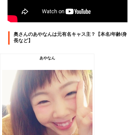
奥さんのあやなんは元有名キャス主？【本名/年齢/身
長など】
あやなん