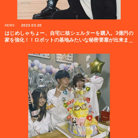
NEWS
2023.03.20
はじめしゃちょー、自宅に核シェルターを購入。3億円の
家を強化！！ロボットの基地みたいな秘密要塞が出来まし
た。