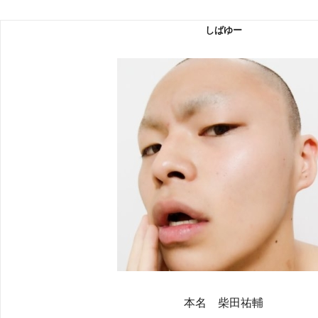
しばゆー
本名 柴田祐輔