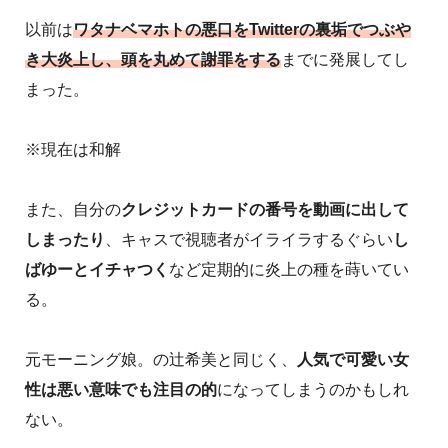
以前は
ワタナベマホトの悪口をTwitterの裏垢でつぶや
き大炎上し、頭を丸めて謝罪をする
までに発展してし
まった。
※現在は和解
また、自分の
クレジットカードの番号を動画に出して
しまったり
、キャスで視聴者がイライラするぐらい
し
ばゆーとイチャつく
など定期的に炎上の種を蒔いてい
る。
元モーニング娘。の辻希美と同じく、
人気で可愛い女
性は悪い意味でも注目の的
になってしまうのかもしれ
ない。