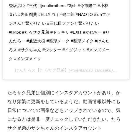
登坂広臣 #三代目jsoulbrothers #3jsb #今市隆二 #小林
直己 #岩田剛典 #ELLY #山下健二郎 #NAOTO #ldhファ
ンさんと繋がりたい #三代目ファンと繋がりたい
#tiktok #たろサク兄弟 #ドッキリ #EXIT #かねちー #り
んたろー #兼近大樹 #整形メーク #整形メイク #けんた
ろス #サクちゃん #ジッター #イグジット #メンズメー
ク #メンズメイク
けんたろス【たろサク兄弟】
(@kentarosu_tarosaku)がシェアした投稿 –
たろサク兄弟は個別にインスタアカウントがあり、か
なり頻繁に更新をしているようだ。動画情報以外にも
日常についての画像などもアップされているので、気
になる方は是非一度チェックしていただきたい。たろ
サク兄弟のサクちゃんのインスタアカウント