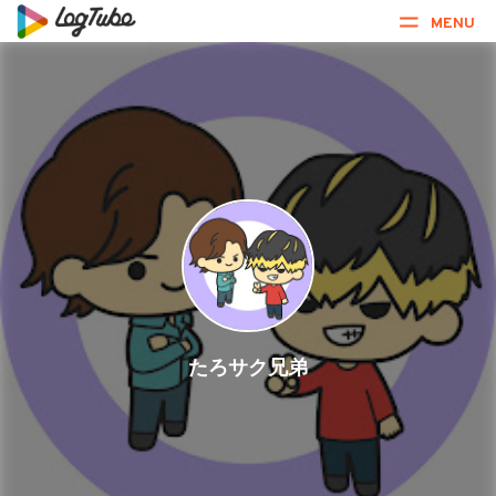
MENU
たろサク兄弟