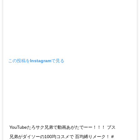
この投稿をInstagramで見る
YouTubeたろサク兄弟で動画あがたでーー！！！ ブス
兄弟がダイソーの100均コスメで 百均縛りメーク！ #