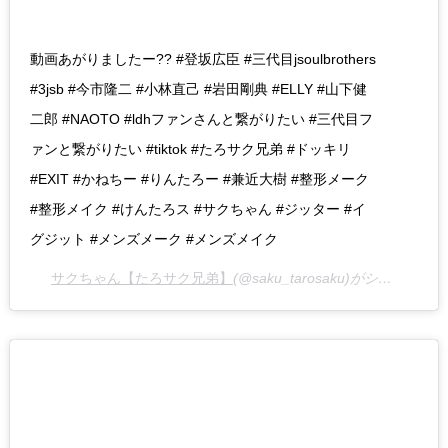
動画あがりましたー?? #登坂広臣 #三代目jsoulbrothers
#3jsb #今市隆二 #小林直己 #岩田剛典 #ELLY #山下健
二郎 #NAOTO #ldhファンさんと繋がりたい #三代目フ
ァンと繋がりたい #tiktok #たろサク兄弟 #ドッキリ
#EXIT #かねちー #りんたろー #兼近大樹 #整形メーク
#整形メイク #けんたろス #サクちゃん #ジッター #イ
グジット #メンズメーク #メンズメイク
サクちゃん【たろサク兄弟】
(@saku_tarosaku)がシェアした投稿 –