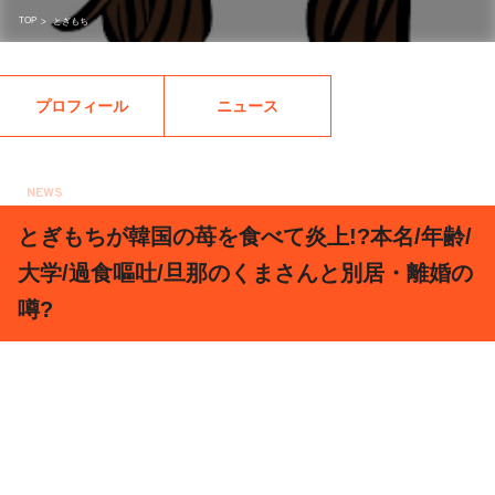
TOP
>
とぎもち
プロフィール
ニュース
NEWS
2019.03.04
とぎもちが韓国の苺を食べて炎上!?本名/年齢/
大学/過食嘔吐/旦那のくまさんと別居・離婚の
噂?