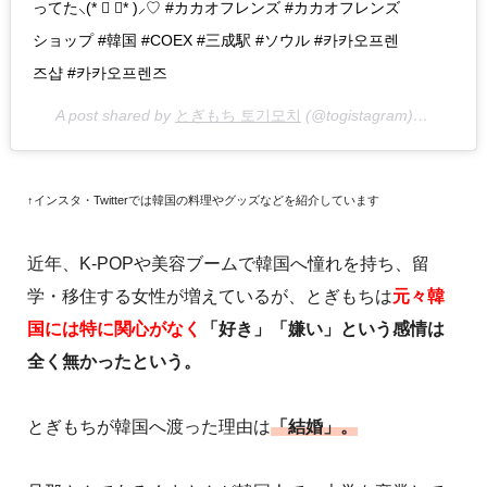
ってた⸜(* ॑ ॑* )⸝♡ #カカオフレンズ #カカオフレンズ
ショップ #韓国 #COEX #三成駅 #ソウル #카카오프렌
즈샵 #카카오프렌즈
A post shared by
とぎもち 토기모치
(@togistagram) on
Feb 15
↑インスタ・Twitterでは韓国の料理やグッズなどを紹介しています
近年、K-POPや美容ブームで韓国へ憧れを持ち、留
学・移住する女性が増えているが、とぎもちは
元々韓
国には特に関心がなく
「好き」「嫌い」という感情は
全く無かったという。
とぎもちが韓国へ渡った理由は
「結婚」。