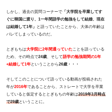
しかし、過去の質問コーナーで
「大学院を卒業してす
ぐに韓国に渡り、1一年間語学の勉強をして結婚、現在
は結婚して1年」
と語っていたことから、大体の年齢は
バレてしまっているのだ。
とぎもちは
大学院に2年間通っていた
ことを語っている
ため、その時点で
24歳
、そして
語学の勉強期間の1年
+結婚して1年
ということから
26歳・・・
そしてこのことについて語っている動画が投稿された
年が
2016年
であることから、ストレートで大学を卒業
していると仮定するととぎもちの年齢は
2019年3月時点
で29歳
ということに。